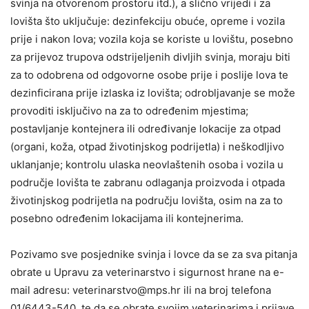
svinja na otvorenom prostoru itd.), a slično vrijedi i za
lovišta što uključuje: dezinfekciju obuće, opreme i vozila
prije i nakon lova; vozila koja se koriste u lovištu, posebno
za prijevoz trupova odstrijeljenih divljih svinja, moraju biti
za to odobrena od odgovorne osobe prije i poslije lova te
dezinficirana prije izlaska iz lovišta; odrobljavanje se može
provoditi isključivo na za to određenim mjestima;
postavljanje kontejnera ili određivanje lokacije za otpad
(organi, koža, otpad životinjskog podrijetla) i neškodljivo
uklanjanje; kontrolu ulaska neovlaštenih osoba i vozila u
područje lovišta te zabranu odlaganja proizvoda i otpada
životinjskog podrijetla na području lovišta, osim na za to
posebno određenim lokacijama ili kontejnerima.
Pozivamo sve posjednike svinja i lovce da se za sva pitanja
obrate u Upravu za veterinarstvo i sigurnost hrane na e-
mail adresu:
veterinarstvo@mps.hr
ili na broj telefona
01/6443-540, te da se obrate svojim veterinarima i prijave