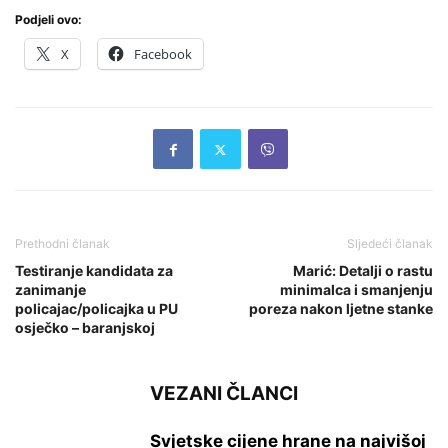
Podjeli ovo:
X
Facebook
Prethodni članak
Sljedeći članak
Testiranje kandidata za
Marić: Detalji o rastu
zanimanje
minimalca i smanjenju
policajac/policajka u PU
poreza nakon ljetne stanke
osječko – baranjskoj
VEZANI ČLANCI
Svjetske cijene hrane na najvišoj