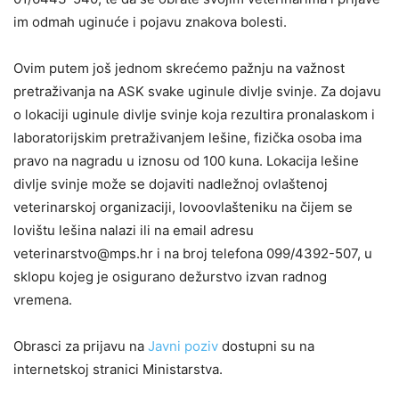
im odmah uginuće i pojavu znakova bolesti.
Ovim putem još jednom skrećemo pažnju na važnost
pretraživanja na ASK svake uginule divlje svinje. Za dojavu
o lokaciji uginule divlje svinje koja rezultira pronalaskom i
laboratorijskim pretraživanjem lešine, fizička osoba ima
pravo na nagradu u iznosu od 100 kuna. Lokacija lešine
divlje svinje može se dojaviti nadležnoj ovlaštenoj
veterinarskoj organizaciji, lovoovlašteniku na čijem se
lovištu lešina nalazi ili na email adresu
veterinarstvo@mps.hr
i na broj telefona 099/4392-507, u
sklopu kojeg je osigurano dežurstvo izvan radnog
vremena.
Obrasci za prijavu na
Javni poziv
dostupni su na
internetskoj stranici Ministarstva.