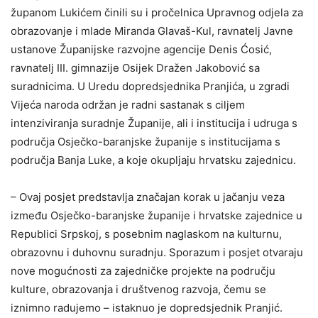
županom Lukićem činili su i pročelnica Upravnog odjela za
obrazovanje i mlade Miranda Glavaš-Kul, ravnatelj Javne
ustanove Županijske razvojne agencije Denis Ćosić,
ravnatelj III. gimnazije Osijek Dražen Jakobović sa
suradnicima. U Uredu dopredsjednika Pranjića, u zgradi
Vijeća naroda održan je radni sastanak s ciljem
intenziviranja suradnje Županije, ali i institucija i udruga s
područja Osječko-baranjske županije s institucijama s
područja Banja Luke, a koje okupljaju hrvatsku zajednicu.
– Ovaj posjet predstavlja značajan korak u jačanju veza
između Osječko-baranjske županije i hrvatske zajednice u
Republici Srpskoj, s posebnim naglaskom na kulturnu,
obrazovnu i duhovnu suradnju. Sporazum i posjet otvaraju
nove mogućnosti za zajedničke projekte na području
kulture, obrazovanja i društvenog razvoja, čemu se
iznimno radujemo – istaknuo je dopredsjednik Pranjić.