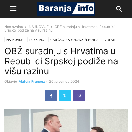
Naslovnica
NAJNOVIJE
OBŽ suradnju s Hrvatima u Republici
Srpskoj podiže na višu razinu
NAJNOVIJE
LOKALNO
OSJEČKO-BARANJSKA ŽUPANIJA
VIJESTI
OBŽ suradnju s Hrvatima u
Republici Srpskoj podiže na
višu razinu
Objavio
Mateja Francuz
-
20. prosinca 2024.