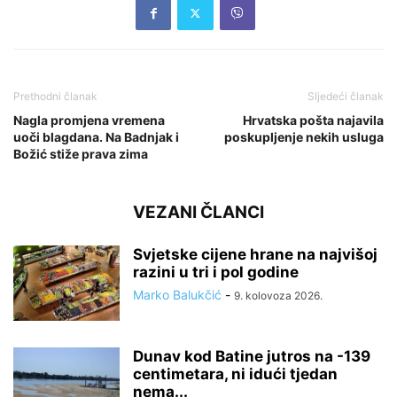
Prethodni članak
Sljedeći članak
Nagla promjena vremena
Hrvatska pošta najavila
uoči blagdana. Na Badnjak i
poskupljenje nekih usluga
Božić stiže prava zima
VEZANI ČLANCI
Svjetske cijene hrane na najvišoj
razini u tri i pol godine
Marko Balukčić
-
9. kolovoza 2026.
Dunav kod Batine jutros na -139
centimetara, ni idući tjedan
nema...