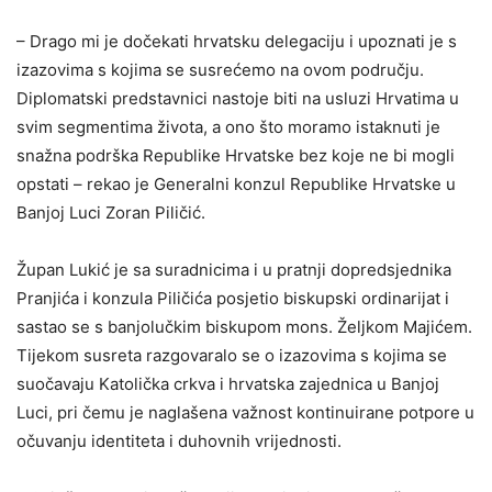
– Drago mi je dočekati hrvatsku delegaciju i upoznati je s
izazovima s kojima se susrećemo na ovom području.
Diplomatski predstavnici nastoje biti na usluzi Hrvatima u
svim segmentima života, a ono što moramo istaknuti je
snažna podrška Republike Hrvatske bez koje ne bi mogli
opstati – rekao je Generalni konzul Republike Hrvatske u
Banjoj Luci Zoran Piličić.
Župan Lukić je sa suradnicima i u pratnji dopredsjednika
Pranjića i konzula Piličića posjetio biskupski ordinarijat i
sastao se s banjolučkim biskupom mons. Željkom Majićem.
Tijekom susreta razgovaralo se o izazovima s kojima se
suočavaju Katolička crkva i hrvatska zajednica u Banjoj
Luci, pri čemu je naglašena važnost kontinuirane potpore u
očuvanju identiteta i duhovnih vrijednosti.