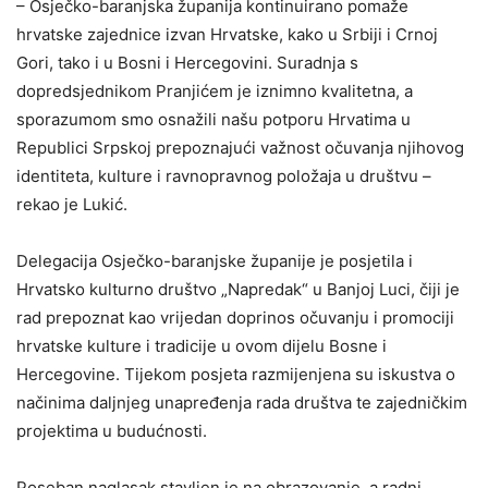
– Osječko-baranjska županija kontinuirano pomaže
hrvatske zajednice izvan Hrvatske, kako u Srbiji i Crnoj
Gori, tako i u Bosni i Hercegovini. Suradnja s
dopredsjednikom Pranjićem je iznimno kvalitetna, a
sporazumom smo osnažili našu potporu Hrvatima u
Republici Srpskoj prepoznajući važnost očuvanja njihovog
identiteta, kulture i ravnopravnog položaja u društvu –
rekao je Lukić.
Delegacija Osječko-baranjske županije je posjetila i
Hrvatsko kulturno društvo „Napredak“ u Banjoj Luci, čiji je
rad prepoznat kao vrijedan doprinos očuvanju i promociji
hrvatske kulture i tradicije u ovom dijelu Bosne i
Hercegovine. Tijekom posjeta razmijenjena su iskustva o
načinima daljnjeg unapređenja rada društva te zajedničkim
projektima u budućnosti.
Poseban naglasak stavljen je na obrazovanje, a radni