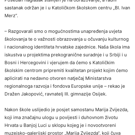
sastanak održan je i u Katoličkom školskom centru „Bl. Ivan
Merz“.
– Razgovarali smo o mogućnostima unapređenja uvjeta
školovanja te o važnosti obrazovanja u očuvanju kulturnog
i nacionalnog identiteta hrvatske zajednice. Naša škola ima
iskustva u projektima prekogranične suradnje i u Srbiji i u
Bosni i Hercegovini i vjerujem da ćemo s Katoličkim
školskim centrom pripremiti kvalitetan projekt kojim ćemo
aplicirati na nedavno otvoren natječaj Ministarstva
regionalnoga razvoja i fondova Europske unije – rekao je
Dražen Jakopović, ravnatelj III. gimnazije Osijek.
Nakon škole uslijedio je posjet samostanu Marija Zvijezda,
koji ima značajnu ulogu u povijesti i duhovnom životu
Hrvata u Banjoj Luci u sklopu kojeg je i novootvoreni
muzejsko-galerijski prostor „Marija Zvijezda“, koji čuva