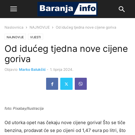
Naslovnica
NAJNOVIJE
Od idućeg tjedna nove cijene goriva
NAJNOVIJE
VIJESTI
Od idućeg tjedna nove cijene
goriva
Objavio
Marko Balukčić
-
1. lipnja 2024.
foto: Pixabay/Ilustracija
Od utorka opet nas čekaju nove cijene goriva! Što se tiče
benzina, prodavat će se po cijeni od 1,47 eura po litri, što