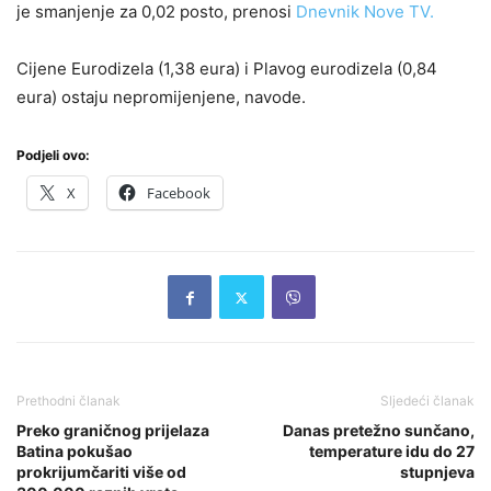
je smanjenje za 0,02 posto, prenosi
Dnevnik Nove TV.
Cijene Eurodizela (1,38 eura) i Plavog eurodizela (0,84
eura) ostaju nepromijenjene, navode.
Podjeli ovo:
X
Facebook
Prethodni članak
Sljedeći članak
Preko graničnog prijelaza
Danas pretežno sunčano,
Batina pokušao
temperature idu do 27
prokrijumčariti više od
stupnjeva