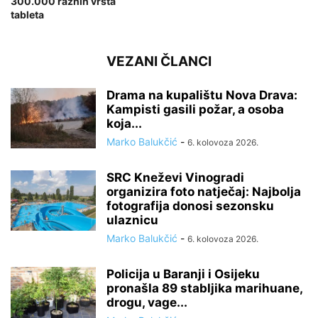
300.000 raznih vrsta
tableta
VEZANI ČLANCI
Drama na kupalištu Nova Drava:
Kampisti gasili požar, a osoba
koja...
Marko Balukčić
-
6. kolovoza 2026.
SRC Kneževi Vinogradi
organizira foto natječaj: Najbolja
fotografija donosi sezonsku
ulaznicu
Marko Balukčić
-
6. kolovoza 2026.
Policija u Baranji i Osijeku
pronašla 89 stabljika marihuane,
drogu, vage...