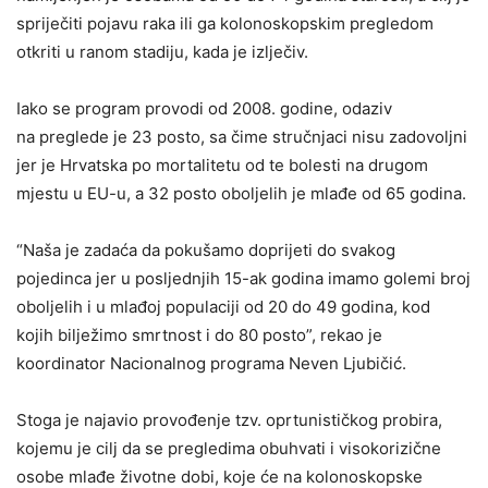
spriječiti pojavu raka ili ga kolonoskopskim pregledom
otkriti u ranom stadiju, kada je izlječiv.
Iako se program provodi od 2008. godine, odaziv
na preglede je 23 posto, sa čime stručnjaci nisu zadovoljni
jer je Hrvatska po mortalitetu od te bolesti na drugom
mjestu u EU-u, a 32 posto oboljelih je mlađe od 65 godina.
“Naša je zadaća da pokušamo doprijeti do svakog
pojedinca jer u posljednjih 15-ak godina imamo golemi broj
oboljelih i u mlađoj populaciji od 20 do 49 godina, kod
kojih bilježimo smrtnost i do 80 posto”, rekao je
koordinator Nacionalnog programa Neven Ljubičić.
Stoga je najavio provođenje tzv. oprtunističkog probira,
kojemu je cilj da se pregledima obuhvati i visokorizične
osobe mlađe životne dobi, koje će na kolonoskopske