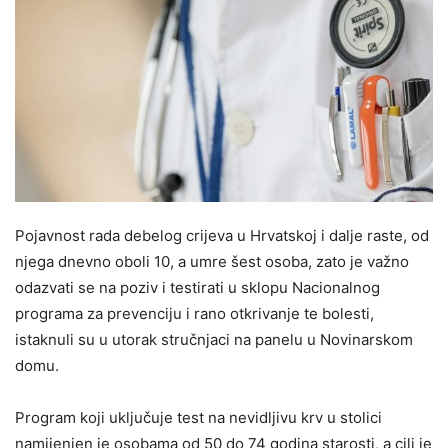
Pojavnost rada debelog crijeva u Hrvatskoj i dalje raste, od
njega dnevno oboli 10, a umre šest osoba, zato je važno
odazvati se na poziv i testirati u sklopu Nacionalnog
programa za prevenciju i rano otkrivanje te bolesti,
istaknuli su u utorak stručnjaci na panelu u Novinarskom
domu.
Program koji uključuje test na nevidljivu krv u stolici
namijenjen je osobama od 50 do 74 godina starosti, a cilj je