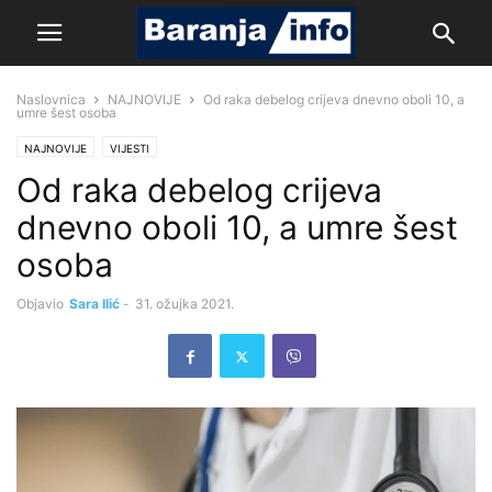
Naslovnica
NAJNOVIJE
Od raka debelog crijeva dnevno oboli 10, a
umre šest osoba
NAJNOVIJE
VIJESTI
Od raka debelog crijeva
dnevno oboli 10, a umre šest
osoba
Objavio
Sara Ilić
-
31. ožujka 2021.