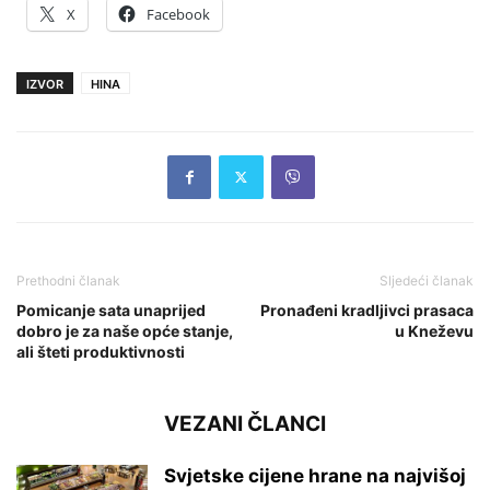
X
Facebook
IZVOR
HINA
Prethodni članak
Sljedeći članak
Pomicanje sata unaprijed
Pronađeni kradljivci prasaca
dobro je za naše opće stanje,
u Kneževu
ali šteti produktivnosti
VEZANI ČLANCI
Svjetske cijene hrane na najvišoj