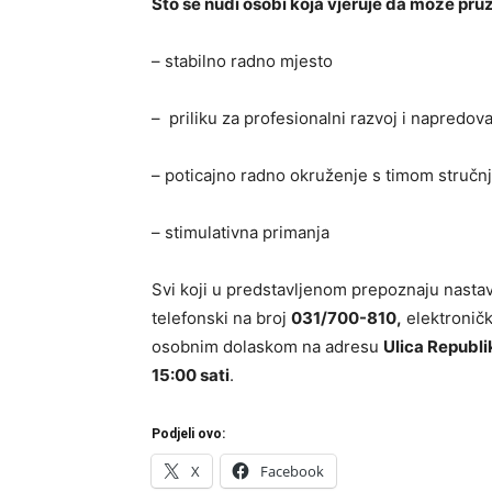
Što se nudi osobi koja vjeruje da može pruž
– stabilno radno mjesto
– priliku za profesionalni razvoj i napredov
– poticajno radno okruženje s timom stručn
– stimulativna primanja
Svi koji u predstavljenom prepoznaju nastav
telefonski na broj
031/700-810,
elektronič
osobnim dolaskom na adresu
Ulica Republik
15:00 sati
.
Podjeli ovo:
X
Facebook