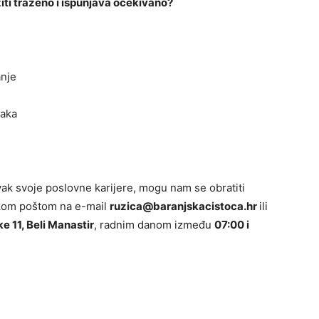
iti traženo i ispunjava očekivano?
anje
jaka
ak svoje poslovne karijere, mogu nam se obratiti
kom poštom na e-mail
ruzica@baranjskacistoca.hr
ili
e 11, Beli Manastir
, radnim danom između
07:00 i