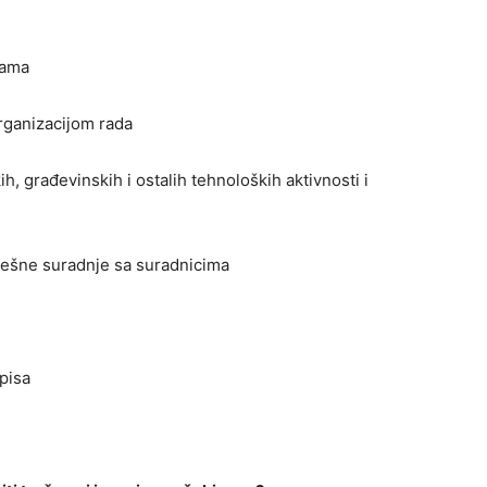
jama
organizacijom rada
h, građevinskih i ostalih tehnoloških aktivnosti i
ješne suradnje sa suradnicima
pisa