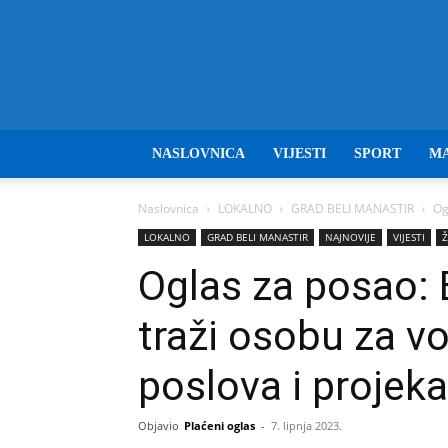
NASLOVNICA
VIJESTI
SPORT
M
Naslovnica
LOKALNO
GRAD BELI MANASTIR
Og
LOKALNO
GRAD BELI MANASTIR
NAJNOVIJE
VIJESTI
Ž
Oglas za posao: 
traži osobu za v
poslova i projek
Objavio
Plaćeni oglas
-
7. lipnja 2023.