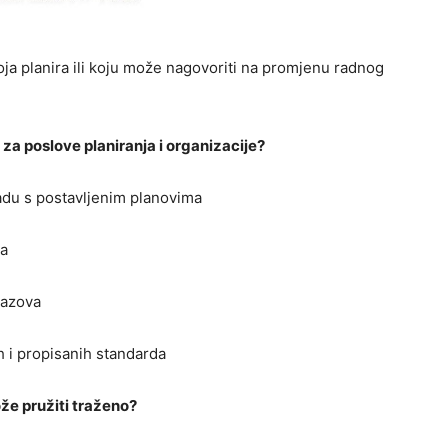
ja planira ili koju može nagovoriti na promjenu radnog
 za poslove planiranja i organizacije?
ladu s postavljenim planovima
ja
zazova
h i propisanih standarda
že pružiti traženo?