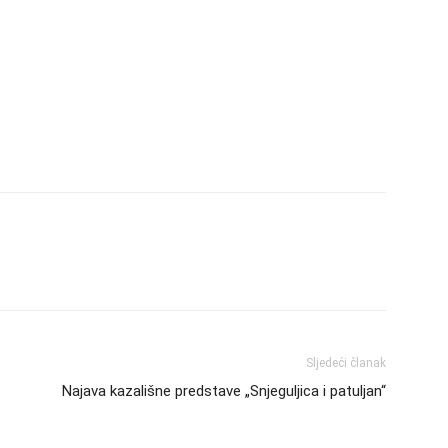
Sljedeći članak
Najava kazališne predstave „Snjeguljica i patuljan“