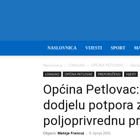
NASLOVNICA
VIJESTI
SPORT
M
Naslovnica
LOKALNO
OPĆINA PETLOVAC
Općin
LOKALNO
OPĆINA PETLOVAC
PREPORUČENO
VIJESTI
Općina Petlovac:
dodjelu potpora 
poljoprivrednu p
Objavio
Mateja Francuz
-
9. lipnja 2025.