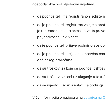
gospodarstva pod sljedećim uvjetima:
da podnositelj ima registrirano sjedište
da je podnositelj registriran za djelatno
je u prethodnim godinama ostvario prav
poljoprivrednu aktivnost
da je podnositelj prijave podmirio sve o
da je podnositelj u cijelosti opravdao na
općinskog proračuna
da su troškovi za koje se podnosi Zahtje
da su troškovi vezani uz ulaganje u tekuć
da se mjesto ulaganja nalazi na području
Više informacija o natječaju na
stranicama O