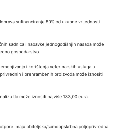
odobrava sufinanciranje 80% od ukupne vrijednosti
ćnih sadnica i nabavke jednogodišnjih nasada može
vredno gospodarstvo.
emenjivanja i korištenja veterinarskih usluga u
oprivrednih i prehrambenih proizvoda može iznositi
nalizu tla može iznositi najviše 133,00 eura.
potpore imaju obiteljska/samoopskrbna poljoprivredna