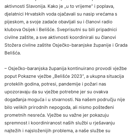
aktivnosti Slavonija. Kako je „u to vrijeme“ i poplava,
djelatnici Hrvatskih voda ojačavali su nasip vrećama s
pijeskom, a svoje zadaće obavljali su i članovi radio
klubova Osijek i Belišće. Sveprisutni su bili pripadnici
civilne zaštite, a sve aktivnosti koordinirali su članovi
Stožera civilne zaštite Osječko-baranjske županije i Grada
Belišća.
– Osječko-baranjska županija kontinuirano provodi vježbe
poput Pokazne vježbe „Belišće 2023“, a ukupna situacija
proteklih godina, potresi, pandemije i požari nas
upozoravaju da su vježbe potrebne jer su ovakva
događanja moguća i u stvarnosti. Na našem području nije
bilo velikih prirodnih nepogoda, ali nismo pošteđeni
prometnih nesreća. Vježbe su važne jer pokazuju
spremnost i koordiniranost naših službi u rješavanju
najtežih i najsloženijih problema, a naše službe su