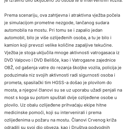
je izravno bilo uključeno 50 osoba te 8 interventnih vozila.
Prema scenariju, ova zahtjevna i atraktivna vježba počela
je simulacijom prometne nezgode, lančanog sudara
automobila na mostu. Pri tomu se i zapalio jedan
automobil, bilo je više ozlijeđenih osoba, a tu je bilo i
kamion koji prevozi velike količine zapaljive tekućine.
Vježba je stoga uključila mnoge aktivnosti vatrogasaca iz
DVD Valpovo i DVD Belišće, kao i Vatrogasne zajednice
OBŽ, od gašenja vatre do rezanja školjke vozila, policija je
poduzimala niz svojih aktivnosti radi sigurnosti osoba i
prometa, spasilački tim HGSS-a došao je plovilom do
mosta, a njegovi članovi su se uz uporabu užadi penjali na
most s koga su potom spuštali dvije ozlijeđene osobe u
plovilo. Uz obalu ozlijeđene prihvaćaju ekipe hitne
medicinske pomoći, koji su intervenirali i prema
ozlijeđenima u požaru na mostu. Članovi Crvenog križa
odradili su svoj dio obveza, kao i Društva podvodnih