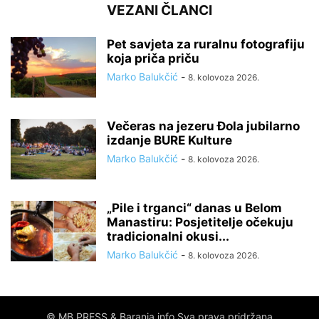
VEZANI ČLANCI
Pet savjeta za ruralnu fotografiju
koja priča priču
Marko Balukčić
-
8. kolovoza 2026.
Večeras na jezeru Đola jubilarno
izdanje BURE Kulture
Marko Balukčić
-
8. kolovoza 2026.
„Pile i trganci“ danas u Belom
Manastiru: Posjetitelje očekuju
tradicionalni okusi...
Marko Balukčić
-
8. kolovoza 2026.
© MB PRESS & Baranja info Sva prava pridržana