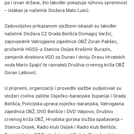
pa i izvan države, što također pokazuje njihovu spremnost
– istakao je načelnik Stožera Mato Lukić.
Zadovoljstvo prikazanom vježbom iskazali su također
načelnik Stožera CZ Grada Belišća Domagoj Varžić,
zapovjednik Vatrogasne zajednice OBŽ Zoran Pakšec,
pročelnik HGSS-a Stanice Osijek Krešimir Burazin,
zamjenik direktora VGO za Dunav i donju Dravu Hrvatskih
voda Mario Spajić te ravnatelj Društva crvenog križa OBŽ
Goran Latković.
U pripremi, organizaciji i provedbi vježbe sudjelovali su
stožeri civilne zaštite Osječko-baranjske županije i Grada
Belišća, Policijska uprava osječko-baranjska, Vatrogasna
zajednica OBŽ, DVD Belišće i DVD Valpovo, Društvo
crvenog križa OBŽ, Hrvatska gorska služba spašavanja –
Stanica Osijek, Radio klub Osijek i Radio klub Belišće,