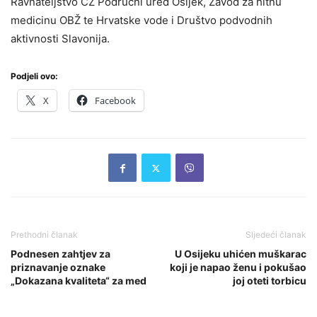
Ravnateljstvo CZ Područni ured Osijek, Zavod za hitnu
medicinu OBŽ te Hrvatske vode i Društvo podvodnih
aktivnosti Slavonija.
Podjeli ovo:
X
Facebook
Prethodni članak
Sljedeći članak
Podnesen zahtjev za
U Osijeku uhićen muškarac
priznavanje oznake
koji je napao ženu i pokušao
„Dokazana kvaliteta“ za med
joj oteti torbicu