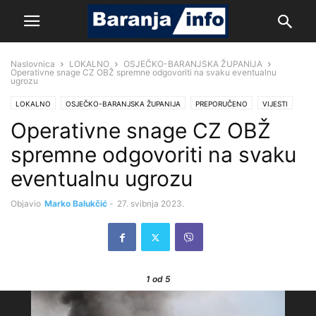
Naslovnica
LOKALNO
OSJEČKO-BARANJSKA ŽUPANIJA
Operativne snage CZ OBŽ spremne odgovoriti na svaku eventualnu
ugrozu
LOKALNO
OSJEČKO-BARANJSKA ŽUPANIJA
PREPORUČENO
VIJESTI
Operativne snage CZ OBŽ
spremne odgovoriti na svaku
eventualnu ugrozu
Objavio
Marko Balukčić
-
27. svibnja 2023.
1
od 5