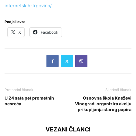
internetskih-trgovina/
Podjeli ovo:
X
Facebook
Prethodni članak
Sljedeći članak
U 24 sata pet prometnih
Osnovna škola Kneževi
nesreća
Vinogradi organizira akciju
prikupljanja starog papira
VEZANI ČLANCI