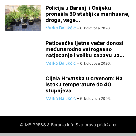
Policija u Baranji i Osijeku
pronašla 89 stabljika marihuane,
drogu, vage...
Marko Balukčić
-
6. kolovoza 2026.
Petlovačka ljetna večer donosi
međunarodno vatrogasno
natjecanje i veliku zabavu uz...
Marko Balukčić
-
6. kolovoza 2026.
Cijela Hrvatska u crvenom: Na
istoku temperature do 40
stupnjeva
Marko Balukčić
-
6. kolovoza 2026.
© MB PRESS & Baranja info Sva prava pridržana