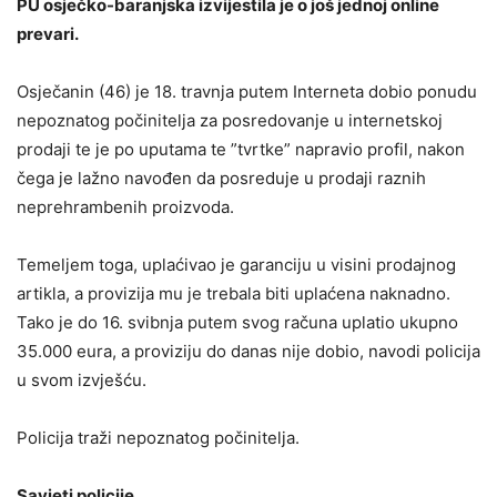
PU osječko-baranjska izvijestila je o još jednoj online
prevari.
Osječanin (46) je 18. travnja putem Interneta dobio ponudu
nepoznatog počinitelja za posredovanje u internetskoj
prodaji te je po uputama te ”tvrtke” napravio profil, nakon
čega je lažno navođen da posreduje u prodaji raznih
neprehrambenih proizvoda.
Temeljem toga, uplaćivao je garanciju u visini prodajnog
artikla, a provizija mu je trebala biti uplaćena naknadno.
Tako je do 16. svibnja putem svog računa uplatio ukupno
35.000 eura, a proviziju do danas nije dobio, navodi policija
u svom izvješću.
Policija traži nepoznatog počinitelja.
Savjeti policije