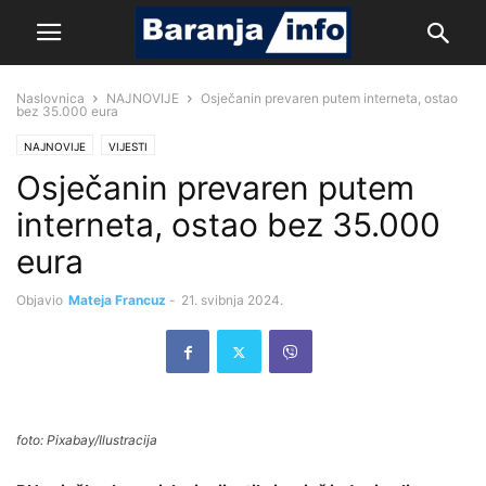
Naslovnica
NAJNOVIJE
Osječanin prevaren putem interneta, ostao
bez 35.000 eura
NAJNOVIJE
VIJESTI
Osječanin prevaren putem
interneta, ostao bez 35.000
eura
Objavio
Mateja Francuz
-
21. svibnja 2024.
foto: Pixabay/Ilustracija