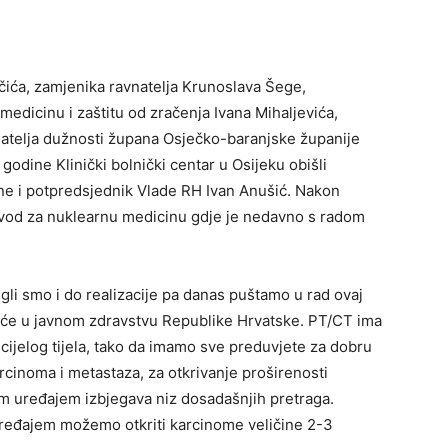
bčića, zamjenika ravnatelja Krunoslava Šege,
edicinu i zaštitu od zračenja Ivana Mihaljevića,
šatelja dužnosti župana Osječko-baranjske županije
godine Klinički bolnički centar u Osijeku obišli
rane i potpredsjednik Vlade RH Ivan Anušić. Nakon
zavod za nuklearnu medicinu gdje je nedavno s radom
li smo i do realizacije pa danas puštamo u rad ovaj
uopće u javnom zdravstvu Republike Hrvatske. PT/CT ima
cijelog tijela, tako da imamo sve preduvjete za dobru
rcinoma i metastaza, za otkrivanje proširenosti
im uređajem izbjegava niz dosadašnjih pretraga.
 uređajem možemo otkriti karcinome veličine 2-3