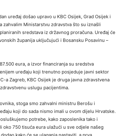
jedan uređaj došao upravo u KBC Osijek, Grad Osijek i
a zahvalim Ministarstvu zdravstva što su iznašli
laniranih sredstava iz državnog proračuna. Uređaj će
avonskih županija uključujući i Bosansku Posavinu –
7.500 eura, a izvor financiranja su sredstva
enijem uređaju koji trenutno posjeduje javni sektor
BC-a Zagreb, KBC Osijek je druga javna zdravstvena
 zdravstvenu uslugu pacijentima.
ovnika, stoga smo zahvalni ministru Berošu i
eđaju koji do sada nismo imali u ovom dijelu Hrvatske.
osluškujemo potrebe, kako zaposlenika tako i
li oko 750 tisuća eura ulažući u sve odjele našeg
 dodao kako će se ulaganja nastaviti, a prva