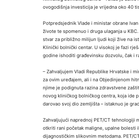
ovogodišnja investicija je vrijedna oko 40 ti
Potpredsjednik Vlade i ministar obrane Ivan
živote te spomenuo i druga ulaganja u KBC. – 
stvar za približno milijun ljudi koji žive na 
Klinički bolnički centar. U visokoj je fazi 
godine ishoditi građevinsku dozvolu, čak i r
– Zahvaljujem Vladi Republike Hrvatske i mi
za ovim uređajem, ali i na Objedinjenom hit
njime je podignuta razina zdravstvene zaštit
novog kliničkog bolničkog centra, koja ide 
darovao svoj dio zemljišta – istaknuo je gra
Zahvaljujući naprednoj PET/CT tehnologiji m
otkriti rani početak maligne, upalne bolesti i
dijagnostičkim slikovnim metodama. PET/CT-