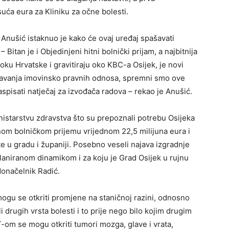
suća eura za Kliniku za očne bolesti.
 Anušić istaknuo je kako će ovaj uređaj spašavati
Bitan je i Objedinjeni hitni bolnički prijam, a najbitnija
istoku Hrvatske i gravitiraju oko KBC-a Osijek, je novi
rješavanja imovinsko pravnih odnosa, spremni smo ove
aspisati natječaj za izvođača radova – rekao je Anušić.
nistarstvu zdravstva što su prepoznali potrebu Osijeka
nom bolničkom prijemu vrijednom 22,5 milijuna eura i
e u gradu i županiji. Posebno veseli najava izgradnje
planiranom dinamikom i za koju je Grad Osijek u rujnu
donačelnik Radić.
ogu se otkriti promjene na staničnoj razini, odnosno
li drugih vrsta bolesti i to prije nego bilo kojim drugim
om se mogu otkriti tumori mozga, glave i vrata,