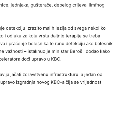
rnice, jednjaka, gušterače, debelog crijeva, limfnog
 detekciju izrazito malih lezija od svega nekoliko
o i odluku za koju vrstu daljnje terapije se treba
va i praćenje bolesnika te ranu detekciju ako bolesnik
ne važnosti – istaknuo je ministar Beroš i dodao kako
kceleratora doći upravo u KBC.
lja jačati zdravstvenu infrastrukturu, a jedan od
e upravo izgradnja novog KBC-a čija se vrijednost