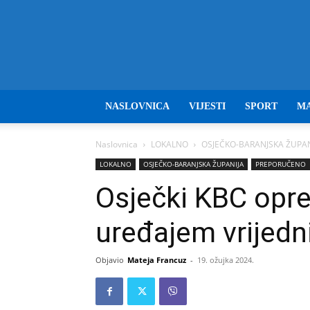
NASLOVNICA
VIJESTI
SPORT
M
Naslovnica
LOKALNO
OSJEČKO-BARANJSKA ŽUPAN
LOKALNO
OSJEČKO-BARANJSKA ŽUPANIJA
PREPORUČENO
Osječki KBC opr
uređajem vrijedn
Objavio
Mateja Francuz
-
19. ožujka 2024.