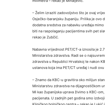
milimetra – rekao je Mihaljević.
– Želim izraziti zadovoljstvo što je ovaj vri
Osječko-baranjsku županiju. Prilika je ovo d
dodatna sredstva za nabavku uređaja mimo p
biti na raspolaganju pacijentima svih pet sl
rekao je Zubčić.
Nabavna vrijednost PET/CT-a iznosila je 2.78
Ministarstva zdravstva. Radi se o najsuvrem
zdravstva u Republici Hrvatskoj te nakon K
ustanova koja ima PET/CT uređaj i nudi ovu
– Znamo da KBC-u gravitira oko milijun stan
Ministarstvu zdravstva na dijagnostičkom ur
Mi kao županijska uprava živimo s KBC-om, 
pacijenata. U zadnjih pet godina smo izdvoji
Kliničkog bolničkog centra – rekao je Lukić i