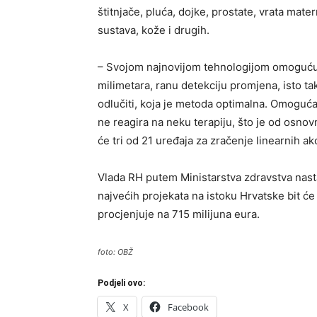
štitnjače, pluća, dojke, prostate, vrata mate
sustava, kože i drugih.
– Svojom najnovijom tehnologijom omogućuje
milimetara, ranu detekciju promjena, isto tak
odlučiti, koja je metoda optimalna. Omoguća
ne reagira na neku terapiju, što je od osnov
će tri od 21 uređaja za zračenje linearnih a
Vlada RH putem Ministarstva zdravstva nastav
najvećih projekata na istoku Hrvatske bit ć
procjenjuje na 715 milijuna eura.
foto: OBŽ
Podjeli ovo:
X
Facebook