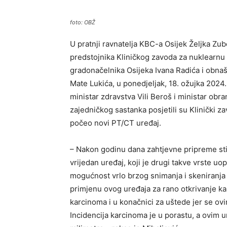
foto: OBŽ
U pratnji ravnatelja KBC-a Osijek Željka Zu
predstojnika Kliničkog zavoda za nuklearnu m
gradonačelnika Osijeka Ivana Radića i obna
Mate Lukića, u ponedjeljak, 18. ožujka 2024. 
ministar zdravstva Vili Beroš i ministar ob
zajedničkog sastanka posjetili su Klinički 
počeo novi PT/CT uređaj.
– Nakon godinu dana zahtjevne pripreme stig
vrijedan uređaj, koji je drugi takve vrste 
mogućnost vrlo brzog snimanja i skeniranja 
primjenu ovog uređaja za rano otkrivanje ka
karcinoma i u konačnici za uštede jer se ov
Incidencija karcinoma je u porastu, a ovim