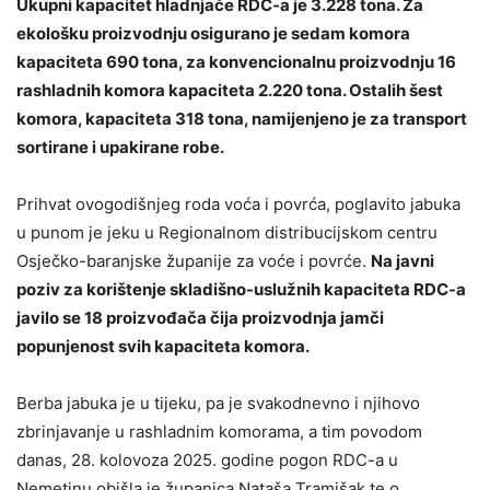
Ukupni kapacitet hladnjače RDC-a je 3.228 tona. Za
ekološku proizvodnju osigurano je sedam komora
kapaciteta 690 tona, za konvencionalnu proizvodnju 16
rashladnih komora kapaciteta 2.220 tona. Ostalih šest
komora, kapaciteta 318 tona, namijenjeno je za transport
sortirane i upakirane robe.
Prihvat ovogodišnjeg roda voća i povrća, poglavito jabuka
u punom je jeku u Regionalnom distribucijskom centru
Osječko-baranjske županije za voće i povrće.
Na javni
poziv za korištenje skladišno-uslužnih kapaciteta RDC-a
javilo se 18 proizvođača čija proizvodnja jamči
popunjenost svih kapaciteta komora.
Berba jabuka je u tijeku, pa je svakodnevno i njihovo
zbrinjavanje u rashladnim komorama, a tim povodom
danas, 28. kolovoza 2025. godine pogon RDC-a u
Nemetinu obišla je županica Nataša Tramišak te o