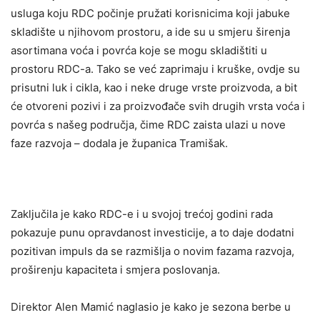
usluga koju RDC počinje pružati korisnicima koji jabuke
skladište u njihovom prostoru, a ide su u smjeru širenja
asortimana voća i povrća koje se mogu skladištiti u
prostoru RDC-a. Tako se već zaprimaju i kruške, ovdje su
prisutni luk i cikla, kao i neke druge vrste proizvoda, a bit
će otvoreni pozivi i za proizvođače svih drugih vrsta voća i
povrća s našeg područja, čime RDC zaista ulazi u nove
faze razvoja – dodala je županica Tramišak.
Zaključila je kako RDC-e i u svojoj trećoj godini rada
pokazuje punu opravdanost investicije, a to daje dodatni
pozitivan impuls da se razmišlja o novim fazama razvoja,
proširenju kapaciteta i smjera poslovanja.
Direktor Alen Mamić naglasio je kako je sezona berbe u