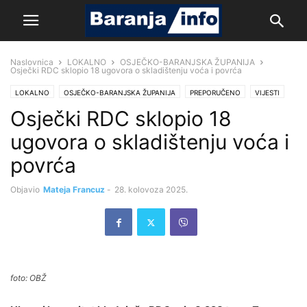
Naslovnica
LOKALNO
OSJEČKO-BARANJSKA ŽUPANIJA
Osječki RDC sklopio 18 ugovora o skladištenju voća i povrća
LOKALNO
OSJEČKO-BARANJSKA ŽUPANIJA
PREPORUČENO
VIJESTI
Osječki RDC sklopio 18
ugovora o skladištenju voća i
povrća
Objavio
Mateja Francuz
-
28. kolovoza 2025.
foto: OBŽ