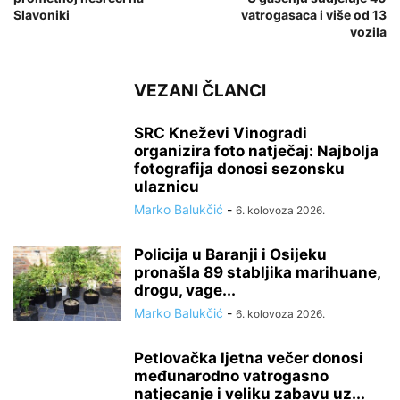
Slavoniki
vatrogasaca i više od 13
vozila
VEZANI ČLANCI
SRC Kneževi Vinogradi
organizira foto natječaj: Najbolja
fotografija donosi sezonsku
ulaznicu
Marko Balukčić
-
6. kolovoza 2026.
Policija u Baranji i Osijeku
pronašla 89 stabljika marihuane,
drogu, vage...
Marko Balukčić
-
6. kolovoza 2026.
Petlovačka ljetna večer donosi
međunarodno vatrogasno
natjecanje i veliku zabavu uz...