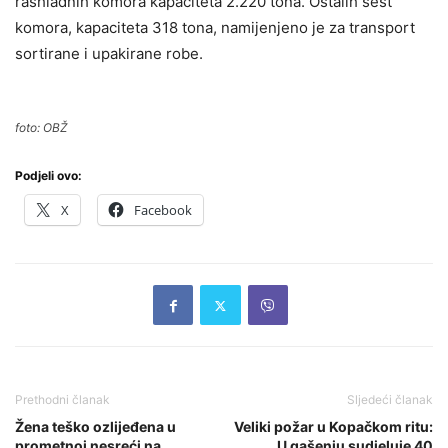
rashladnih komora kapaciteta 2.220 tona. Ostalih šest
komora, kapaciteta 318 tona, namijenjeno je za transport
sortirane i upakirane robe.
foto: OBŽ
Podjeli ovo:
X
Facebook
Prethodni članak
Sljedeći članak
Žena teško ozlijeđena u
Veliki požar u Kopačkom ritu:
prometnoj nesreći na
U gašenju sudjeluje 40