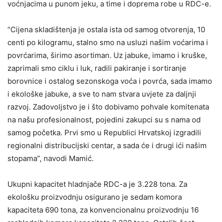
voćnjacima u punom jeku, a time i doprema robe u RDC-e.
“Cijena skladištenja je ostala ista od samog otvorenja, 10
centi po kilogramu, stalno smo na usluzi našim voćarima i
povrćarima, širimo asortiman. Uz jabuke, imamo i kruške,
zaprimali smo ciklu i luk, radili pakiranje i sortiranje
borovnice i ostalog sezonskoga voća i povrća, sada imamo
i ekološke jabuke, a sve to nam stvara uvjete za daljnji
razvoj. Zadovoljstvo je i što dobivamo pohvale komitenata
na našu profesionalnost, pojedini zakupci su s nama od
samog početka. Prvi smo u Republici Hrvatskoj izgradili
regionalni distribucijski centar, a sada će i drugi ići našim
stopama”, navodi Mamić.
Ukupni kapacitet hladnjače RDC-a je 3.228 tona. Za
ekološku proizvodnju osigurano je sedam komora
kapaciteta 690 tona, za konvencionalnu proizvodnju 16