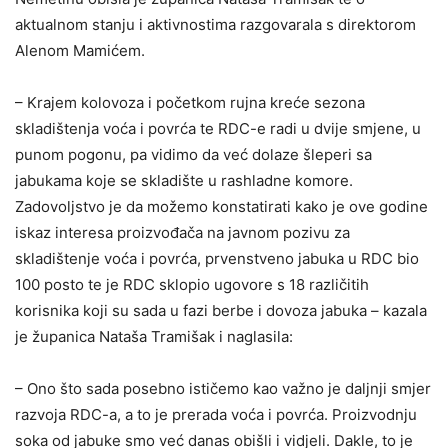
aktualnom stanju i aktivnostima razgovarala s direktorom
Alenom Mamićem.
– Krajem kolovoza i početkom rujna kreće sezona
skladištenja voća i povrća te RDC-e radi u dvije smjene, u
punom pogonu, pa vidimo da već dolaze šleperi sa
jabukama koje se skladište u rashladne komore.
Zadovoljstvo je da možemo konstatirati kako je ove godine
iskaz interesa proizvođača na javnom pozivu za
skladištenje voća i povrća, prvenstveno jabuka u RDC bio
100 posto te je RDC sklopio ugovore s 18 različitih
korisnika koji su sada u fazi berbe i dovoza jabuka – kazala
je županica Nataša Tramišak i naglasila:
– Ono što sada posebno ističemo kao važno je daljnji smjer
razvoja RDC-a, a to je prerada voća i povrća. Proizvodnju
soka od jabuke smo već danas obišli i vidjeli. Dakle, to je