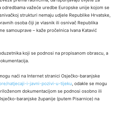
ma odredbama važeće uredbe Europske unije kojom se
osnivačkoj strukturi nemaju udjele Republike Hrvatske,
avnih osoba čiji je vlasnik ili osnivač Republika
alne samouprave – kaže pročelnica Ivana Katavić
poduzetnika koji se podnosi na propisanom obrascu, a
dokumentacija.
 mogu naći na Internet stranici Osječko-baranjske
e/natjecaji-i-javni-pozivi-u-tijeku
, odakle se mogu
 s priloženom dokumentacijom se podnosi osobno ili
ječko-baranjske županije (putem Pisarnice) na