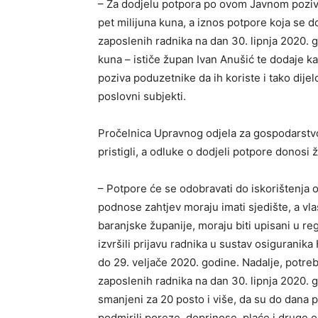
– Za dodjelu potpora po ovom Javnom poziv
pet milijuna kuna, a iznos potpore koja se 
zaposlenih radnika na dan 30. lipnja 2020. 
kuna – ističe župan Ivan Anušić te dodaje k
poziva poduzetnike da ih koriste i tako dij
poslovni subjekti.
Pročelnica Upravnog odjela za gospodarstvo 
pristigli, a odluke o dodjeli potpore donosi
– Potpore će se odobravati do iskorištenja 
podnose zahtjev moraju imati sjedište, a vla
baranjske županije, moraju biti upisani u re
izvršili prijavu radnika u sustav osiguranik
do 29. veljače 2020. godine. Nadalje, potreb
zaposlenih radnika na dan 30. lipnja 2020. g
smanjeni za 20 posto i više, da su do dana
podmirili poreze, doprinose, plaće i druge 