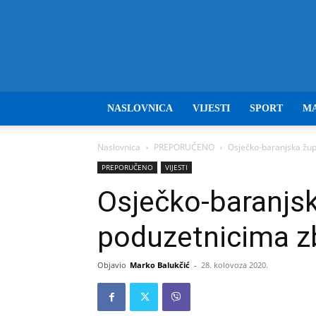
NASLOVNICA
VIJESTI
SPORT
M
Naslovnica
PREPORUČENO
Osječko-baranjska žu
PREPORUČENO
VIJESTI
Osječko-baranjs
poduzetnicima z
Objavio
Marko Balukčić
-
28. kolovoza 2020.