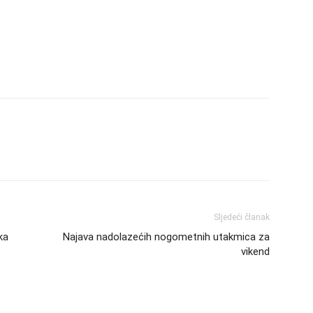
Sljedeći članak
ka
Najava nadolazećih nogometnih utakmica za
vikend