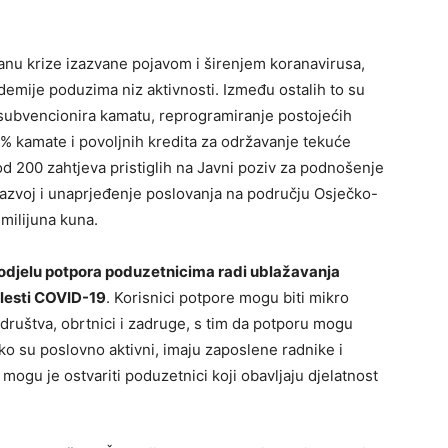
nu krize izazvane pojavom i širenjem koranavirusa,
emije poduzima niz aktivnosti. Između ostalih to su
 subvencionira kamatu, reprogramiranje postojećih
0 % kamate i povoljnih kredita za održavanje tekuće
 od 200 zahtjeva pristiglih na Javni poziv za podnošenje
razvoj i unaprjeđenje poslovanja na području Osječko-
 milijuna kuna.
dodjelu potpora poduzetnicima radi ublažavanja
olesti COVID-19
. Korisnici potpore mogu biti mikro
 društva, obrtnici i zadruge, s tim da potporu mogu
liko su poslovno aktivni, imaju zaposlene radnike i
ogu je ostvariti poduzetnici koji obavljaju djelatnost