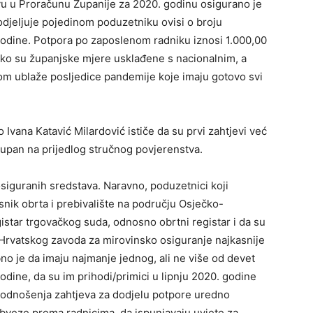
u u Proračunu Županije za 2020. godinu osigurano je
dodjeljuje pojedinom poduzetniku ovisi o broju
godine. Potpora po zaposlenom radniku iznosi 1.000,00
ako su županjske mjere usklađene s nacionalnim, a
elom ublaže posljedice pandemije koje imaju gotovo svi
Ivana Katavić Milardović ističe da su prvi zahtjevi već
 župan na prijedlog stručnog povjerenstva.
osiguranih sredstava. Naravno, poduzetnici koji
snik obrta i prebivalište na području Osječko-
gistar trgovačkog suda, odnosno obrtni registar i da su
a Hrvatskog zavoda za mirovinsko osiguranje najkasnije
no je da imaju najmanje jednog, ali ne više od devet
odine, da su im prihodi/primici u lipnju 2020. godine
 podnošenja zahtjeva za dodjelu potpore uredno
obveze prema radnicima, da ispunjavaju uvjete za