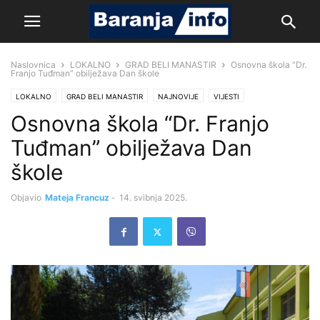
Naslovnica
LOKALNO
GRAD BELI MANASTIR
Osnovna škola “Dr.
Franjo Tuđman” obilježava Dan škole
LOKALNO
GRAD BELI MANASTIR
NAJNOVIJE
VIJESTI
Osnovna škola “Dr. Franjo
Tuđman” obilježava Dan
škole
Objavio
Mateja Francuz
-
14. svibnja 2025.