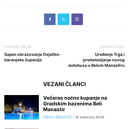
Prethodni članak
Sljedeći članak
Sajam obrazovanja Osječko-
Uređenje Trga i
baranjske županije
predstavljanje novog
autobusa u Belom Manastiru
VEZANI ČLANCI
Večeras noćno kupanje na
Gradskim bazenima Beli
Manastir
Marko Balukčić
-
6. kolovoza 2026.