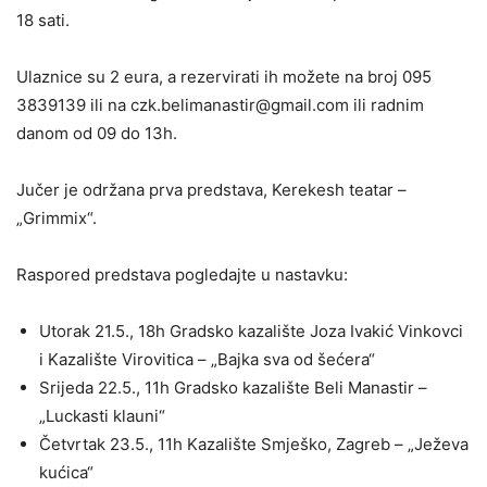
18 sati.
Ulaznice su 2 eura, a rezervirati ih možete na broj 095
3839139 ili na
czk.belimanastir@gmail.com
ili radnim
danom od 09 do 13h.
Jučer je održana prva predstava, Kerekesh teatar –
„Grimmix“.
Raspored predstava pogledajte u nastavku:
Utorak 21.5., 18h Gradsko kazalište Joza Ivakić Vinkovci
i Kazalište Virovitica – „Bajka sva od šećera“
Srijeda 22.5., 11h Gradsko kazalište Beli Manastir –
„Luckasti klauni“
Četvrtak 23.5., 11h Kazalište Smješko, Zagreb – „Ježeva
kućica“