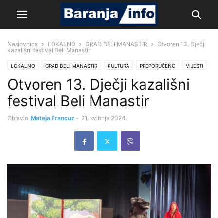
Naslovnica
LOKALNO
GRAD BELI MANASTIR
Otvoren 13. Dječji
kazališni festival Beli Manastir
LOKALNO
GRAD BELI MANASTIR
KULTURA
PREPORUČENO
VIJESTI
Otvoren 13. Dječji kazališni
festival Beli Manastir
Objavio
Mateja Francuz
-
21. svibnja 2024.