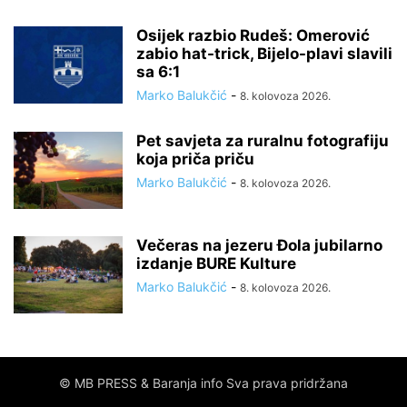
Osijek razbio Rudeš: Omerović
zabio hat-trick, Bijelo-plavi slavili
sa 6:1
Marko Balukčić
-
8. kolovoza 2026.
Pet savjeta za ruralnu fotografiju
koja priča priču
Marko Balukčić
-
8. kolovoza 2026.
Večeras na jezeru Đola jubilarno
izdanje BURE Kulture
Marko Balukčić
-
8. kolovoza 2026.
© MB PRESS & Baranja info Sva prava pridržana