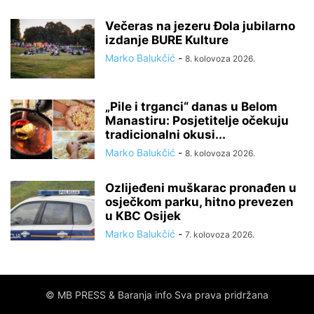
Večeras na jezeru Đola jubilarno
izdanje BURE Kulture
Marko Balukčić
-
8. kolovoza 2026.
„Pile i trganci“ danas u Belom
Manastiru: Posjetitelje očekuju
tradicionalni okusi...
Marko Balukčić
-
8. kolovoza 2026.
Ozlijeđeni muškarac pronađen u
osječkom parku, hitno prevezen
u KBC Osijek
Marko Balukčić
-
7. kolovoza 2026.
© MB PRESS & Baranja info Sva prava pridržana