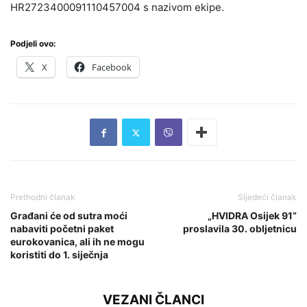
HR2723400091110457004 s nazivom ekipe.
Podjeli ovo:
X
Facebook
Prethodni članak
Sljedeći članak
Građani će od sutra moći
„HVIDRA Osijek 91“
nabaviti početni paket
proslavila 30. obljetnicu
eurokovanica, ali ih ne mogu
koristiti do 1. siječnja
VEZANI ČLANCI