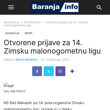
Naslovnica
NAJNOVIJE
Otvorene prijave za 14. Zimsku
malonogometnu ligu
NAJNOVIJE
SPORT
Otvorene prijave za 14.
Zimsku malonogometnu ligu
Objavio
Marko Balukčić
-
30. studenoga 2022.
foto: MB PRESS
NS Beli Manastir po 14. puta organizira Zimsku
malonogometnu ligu, prijave su u tijeku.