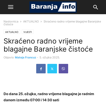
Naslovnica
AKTUALNO
Skraćeno radno vrijeme blagajne Baranjske
čistoće
AKTUALNO
VIJESTI
Skraćeno radno vrijeme
blagajne Baranjske čistoće
Objavio
Mateja Francuz
-
5. ožujka 2025.
Do dana 25. ožujka, radno vrijeme blagajne je radnim
danom između 07:00 i 14:30 sati