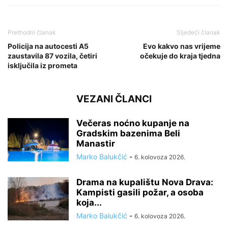
Prethodni članak
Sljedeći članak
Policija na autocesti A5
Evo kakvo nas vrijeme
zaustavila 87 vozila, četiri
očekuje do kraja tjedna
isključila iz prometa
VEZANI ČLANCI
Večeras noćno kupanje na
Gradskim bazenima Beli
Manastir
Marko Balukčić
-
6. kolovoza 2026.
Drama na kupalištu Nova Drava:
Kampisti gasili požar, a osoba
koja...
Marko Balukčić
-
6. kolovoza 2026.