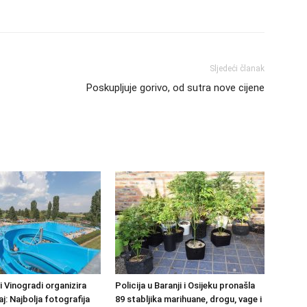
Sljedeći članak
Poskupljuje gorivo, od sutra nove cijene
 Vinogradi organizira
Policija u Baranji i Osijeku pronašla
j: Najbolja fotografija
89 stabljika marihuane, drogu, vage i