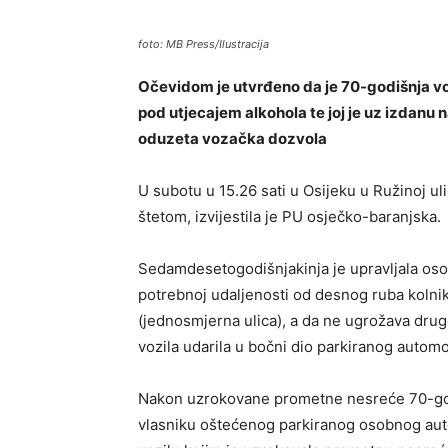
foto: MB Press/Ilustracija
Očevidom je utvrđeno da je 70-godišnja v
pod utjecajem alkohola te joj je uz izdan
oduzeta vozačka dozvola
U subotu u 15.26 sati u Osijeku u Ružinoj u
štetom, izvijestila je PU osječko-baranjska.
Sedamdesetogodišnjakinja je upravljala oso
potrebnoj udaljenosti od desnog ruba kolni
(jednosmjerna ulica), a da ne ugrožava drug
vozila udarila u bočni dio parkiranog automo
Nakon uzrokovane prometne nesreće 70-godi
vlasniku oštećenog parkiranog osobnog auto