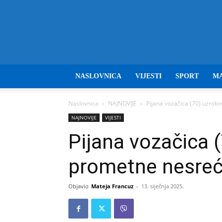
NASLOVNICA
VIJESTI
SPORT
M
Naslovnica
NAJNOVIJE
Pijana vozačica (70) uzrok
NAJNOVIJE
VIJESTI
Pijana vozačica (
prometne nesre
Objavio
Mateja Francuz
-
13. siječnja 2025.