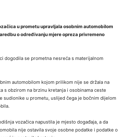
ozačica u prometu upravljala osobnim automobilom
u naredbu o određivanju mjere opreza privremeno
lici dogodila se prometna nesreća s materijalnom
bnim automobilom kojom prilikom nije se držala na
ka s obzirom na brzinu kretanja i osobinama ceste
e sudionike u prometu, uslijed čega je bočnim dijelom
bila.
šnja vozačica napustila je mjesto događaja, a da
mobila nije ostavila svoje osobne podatke i podatke o