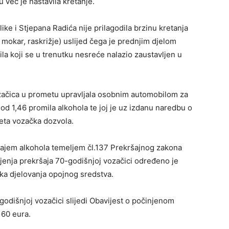
 već je nastavila kretanje.
ke i Stjepana Radića nije prilagodila brzinu kretanja
 mokar, raskrižje) uslijed čega je prednjim djelom
la koji se u trenutku nesreće nalazio zaustavljen u
začica u prometu upravljala osobnim automobilom za
 od 1,46 promila alkohola te joj je uz izdanu naredbu o
eta vozačka dozvola.
cajem alkohola temeljem čl.137 Prekršajnog zakona
jenja prekršaja 70-godišnjoj vozačici određeno je
ka djelovanja opojnog sredstva.
odišnjoj vozačici slijedi Obavijest o počinjenom
60 eura.