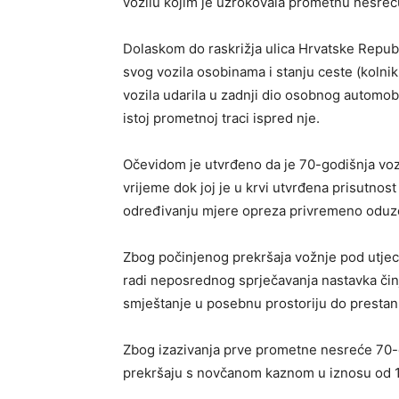
vozilu kojim je uzrokovala prometnu nesreću
Dolaskom do raskrižja ulica Hrvatske Republi
svog vozila osobinama i stanju ceste (kolnik
vozila udarila u zadnji dio osobnog automobi
istoj prometnoj traci ispred nje.
Očevidom je utvrđeno da je 70-godišnja vo
vrijeme dok joj je u krvi utvrđena prisutnost
određivanju mjere opreza privremeno oduz
Zbog počinjenog prekršaja vožnje pod utje
radi neposrednog sprječavanja nastavka čin
smještanje u posebnu prostoriju do prestan
Zbog izazivanja prve prometne nesreće 70-g
prekršaju s novčanom kaznom u iznosu od 1