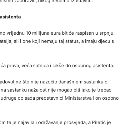
 nismo zaboravili, nikog nećemo izostaviti”.
 asistenta
o vrijednu 10 milijuna eura bit će raspisan u srpnju,
telja, ali i one koji nemaju taj status, a imaju djecu s
veća prava, veća satnica i lakše do osobnog asistenta.
zadovoljne što nije nazočio današnjem sastanku o
a sastanku nažalost nije mogao biti iako je trebao
e udruge do sada predstavnici Ministarstva i on osobno
te je najavila i održavanje prosvjeda, a Piletić je