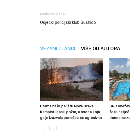
Prethodni članak
Osječki policijski klub Bushido
VEZANI ČLANCI
VIŠE OD AUTORA
Drama na kupalištu Nova Drava:
SRC Kneževi
Kampisti gasili požar, a osoba koja
foto natječa
ga je izazvala ponašala se agresivno
donosi sezo