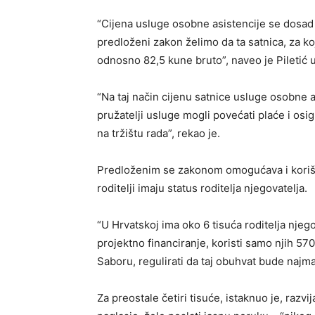
“Cijena usluge osobne asistencije se dosad 
predloženi zakon želimo da ta satnica, za ko
odnosno 82,5 kune bruto”, naveo je Piletić u
“Na taj način cijenu satnice usluge osobne a
pružatelji usluge mogli povećati plaće i os
na tržištu rada”, rekao je.
Predloženim se zakonom omogućava i korište
roditelji imaju status roditelja njegovatelja.
“U Hrvatskoj ima oko 6 tisuća roditelja njeg
projektno financiranje, koristi samo njih 57
Saboru, regulirati da taj obuhvat bude najman
Za preostale četiri tisuće, istaknuo je, razv