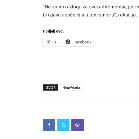
“Ne vidim razloga za ovakav komentar, jer in
bi izjava uopće išla u tom smjeru”, rekao je.
Podjeli ovo:
X
Facebook
IZVOR
Hina/Vlada