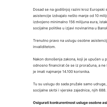
Dosad se na godišnjoj razini kroz Europski s
asistencije izdvajalo nešto manje od 10 mili
izdvojeno minimalno 156 milijuna eura, istak
socijalne politike u izjavi novinarima u Ban
Trenutno pravo na uslugu osobne asistencije
invaliditetom.
Nakon donošenja zakona, koji je upućen u pr
odnosno financirat će se iz proračuna, a ne
je imati najmanje 14.100 korisnika.
Tu su uslugu do sada pružale samo udruge, n
socijalne skrbi i vjerske zajednice, njih 688.
Osigurati konkurentnost usluge osobne asis