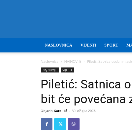
NASLOVNICA
VIJESTI
SPORT
M
Naslovnica
NAJNOVIJE
Piletić: Satnica osobnim as
NAJNOVIJE
VIJESTI
Piletić: Satnica
bit će povećana 
Objavio
Sara Ilić
-
30. ožujka 2023.