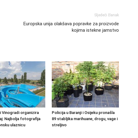
Sljedeći članak
Europska unija olakšava popravke za proizvode
kojima istekne jamstvo
 Vinogradi organizira
Policija u Baranji i Osijeku pronašla
j: Najbolja fotografija
89 stabljika marihuane, drogu, vage i
nsku ulaznicu
streljivo