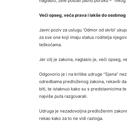
naglasio, žele poslati jasnu poruku – “nikog
Veći opseg, veća prava i lakše do osobnog
Javni poziv za uslugu ‘Odmor od skrbi’ ukupn
za sve one koji imaju status roditelja njegova
teškoćama.
Jer cilj je zakona, naglasio je, veći opseg, 
Odgovorio je i na kritike udruge “Sjena” ne
odredbama predloženog zakona, rekavši da n
biti, te istaknuo kako su s predstavnicima t
najviše puta razgovarali.
Udruga je nezadovoljna predloženim zakonom 
rekao kako za to ne vidi razloga.