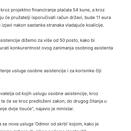
kroz projektno financiranje plaćala 54 kune, a kroz
ju će pružatelji isporučivati račun državi, bude 11 eura
 izjavi nakon sastanka stranaka vladajuće koalicije.
sistencije dižemo za više od 50 posto, kako bi
igurati konkurentnost ovog zanimanja osobnog asistenta
nje usluge osobne asistencije i za korisnike čiji
ovatelja od kojih uslugu osobne asistencije, kroz
0 te će se kroz predloženi zakon, do drugog čitanja u
je dvije tisuće”, najavio je ministar.
ija se nova usluga ‘Odmor od skrbi’ kojom, kako je