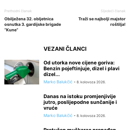
Prethodni članak
Sljedeći članak
Obilježena 32. obljetnica
Traži se najbolji majstor
osnutka 3. gardijske brigade
roštilja!
“Kune”
VEZANI ČLANCI
Od utorka nove cijene goriva:
Benzin pojeftinjuje, dizel i plavi
dizel...
Marko Balukčić
-
8. kolovoza 2026.
Danas na istoku promjenjivije
jutro, poslijepodne sunčanije i
vruće
Marko Balukčić
-
8. kolovoza 2026.