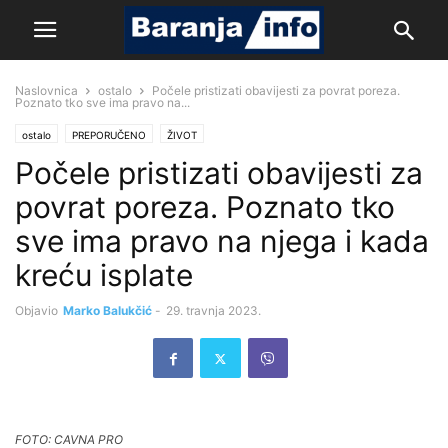
Naslovnica
ostalo
Počele pristizati obavijesti za povrat poreza.
Poznato tko sve ima pravo na...
ostalo
PREPORUČENO
ŽIVOT
Počele pristizati obavijesti za
povrat poreza. Poznato tko
sve ima pravo na njega i kada
kreću isplate
Objavio
Marko Balukčić
-
29. travnja 2023.
FOTO: CAVNA PRO