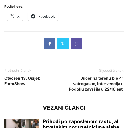
Podjeli ovo:
X
Facebook
Prethodni članak
Sljedeći članak
Otvoren 13. Osijek
Jučer na terenu bio 41
FarmShow
vatrogasac, intervencija u
Podolju završila u 22:10 sati
VEZANI ČLANCI
Prihodi po zaposlenom rastu, ali
hrvatskim poduzetnicima slabe