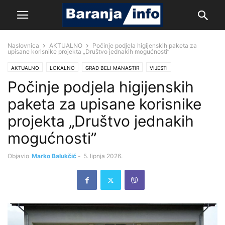
Naslovnica
AKTUALNO
Počinje podjela higijenskih paketa za
upisane korisnike projekta „Društvo jednakih mogućnosti”
AKTUALNO
LOKALNO
GRAD BELI MANASTIR
VIJESTI
Počinje podjela higijenskih
paketa za upisane korisnike
projekta „Društvo jednakih
mogućnosti”
Objavio
Marko Balukčić
-
5. lipnja 2026.