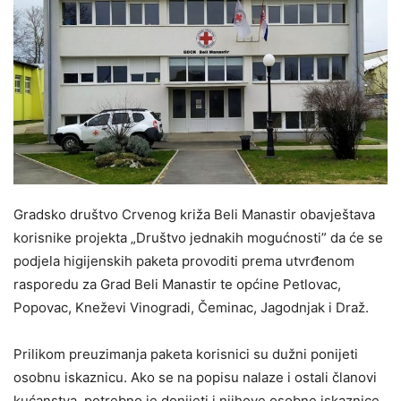
Gradsko društvo Crvenog križa Beli Manastir obavještava
korisnike projekta „Društvo jednakih mogućnosti” da će se
podjela higijenskih paketa provoditi prema utvrđenom
rasporedu za Grad Beli Manastir te općine Petlovac,
Popovac, Kneževi Vinogradi, Čeminac, Jagodnjak i Draž.
Prilikom preuzimanja paketa korisnici su dužni ponijeti
osobnu iskaznicu. Ako se na popisu nalaze i ostali članovi
kućanstva, potrebno je donijeti i njihove osobne iskaznice.