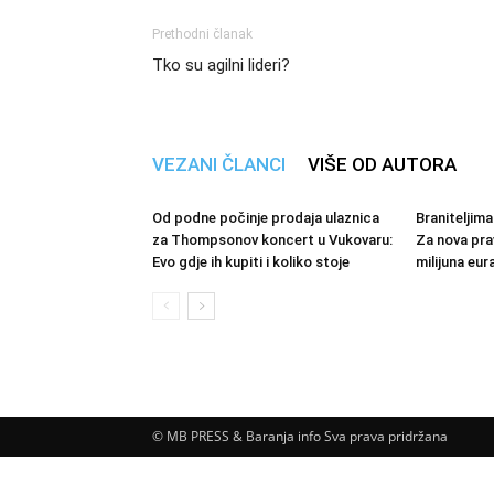
Prethodni članak
Tko su agilni lideri?
VEZANI ČLANCI
VIŠE OD AUTORA
Od podne počinje prodaja ulaznica
Braniteljima
za Thompsonov koncert u Vukovaru:
Za nova pra
Evo gdje ih kupiti i koliko stoje
milijuna eur
© MB PRESS & Baranja info Sva prava pridržana