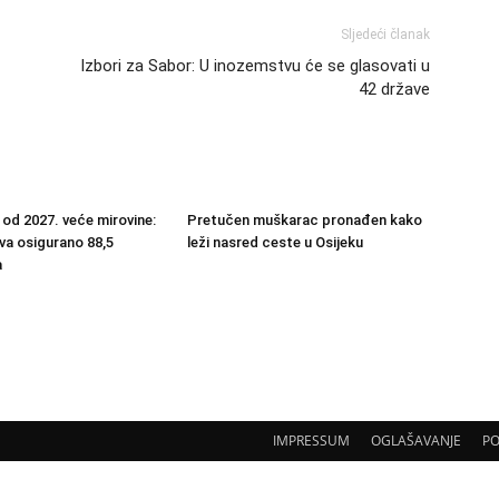
Sljedeći članak
Izbori za Sabor: U inozemstvu će se glasovati u
42 države
 od 2027. veće mirovine:
Pretučen muškarac pronađen kako
va osigurano 88,5
leži nasred ceste u Osijeku
a
IMPRESSUM
OGLAŠAVANJE
PO