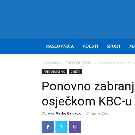
NASLOVNICA
VIJESTI
SPORT
M
Naslovnica
PREPORUČENO
Ponovno zabranjene p
PREPORUČENO
VIJESTI
Ponovno zabranj
osječkom KBC-u
Objavio
Marko Balukčić
-
21. lipnja 2020.