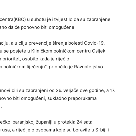
centra(KBC) u subotu je izvijestilo da su zabranjene
ljeno da će ponovno biti omogućene.
ju, a u cilju prevencije širenja bolesti Covid-19,
 se posjete u Kliničkom bolničkom centru Osijek.
prioritet, osobito kada je riječ o
a bolničkom liječenju”, priopćilo je Ravnateljstvo
novi bili su zabranjeni od 26. veljače ove godine, a 17.
 ponovno biti omogućeni, sukladno preporukama
.
ječko-baranjskoj županiji u protekla 24 sata
usa, a riječ je o osobama koje su boravile u Srbiji i