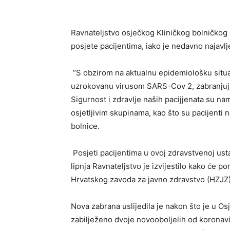
Ravnateljstvo osječkog Kliničkog bolničkog 
posjete pacijentima, iako je nedavno najav
“S obzirom na aktualnu epidemiološku situaci
uzrokovanu virusom SARS-Cov 2, zabranjuju
Sigurnost i zdravlje naših pacijjenata su nam 
osjetljivim skupinama, kao što su pacijenti n
bolnice.
Posjeti pacijentima u ovoj zdravstvenoj usta
lipnja Ravnateljstvo je izvijestilo kako će
Hrvatskog zavoda za javno zdravstvo (HZJZ)
Nova zabrana uslijedila je nakon što je u Os
zabilježeno dvoje novooboljelih od koronavir