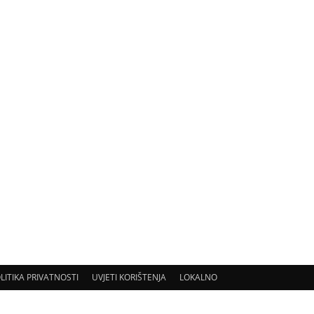
LITIKA PRIVATNOSTI
UVJETI KORIŠTENJA
LOKALNO