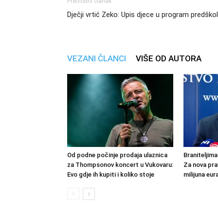
Prethodni članak
Dječji vrtić Zeko: Upis djece u program predško
VEZANI ČLANCI
VIŠE OD AUTORA
Od podne počinje prodaja ulaznica
Braniteljima
za Thompsonov koncert u Vukovaru:
Za nova pra
Evo gdje ih kupiti i koliko stoje
milijuna eur