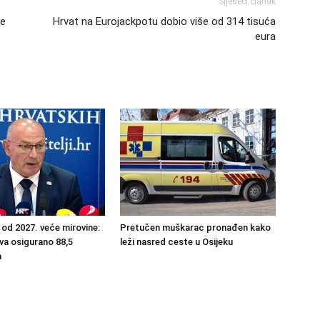
Sljedeći članak
le
Hrvat na Eurojackpotu dobio više od 314 tisuća
eura
 od 2027. veće mirovine:
Pretučen muškarac pronađen kako
va osigurano 88,5
leži nasred ceste u Osijeku
a