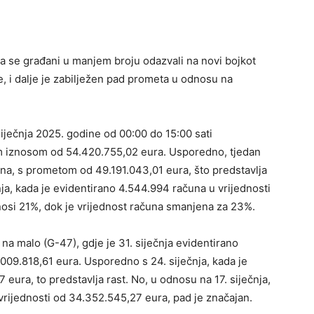
a se građani u manjem broju odazvali na novi bojkot
e, i dalje je zabilježen pad prometa u odnosu na
siječnja 2025. godine od 00:00 do 15:00 sati
im iznosom od 54.420.755,02 eura. Usporedno, tjedan
čuna, s prometom od 49.191.043,01 eura, što predstavlja
ja, kada je evidentirano 4.544.994 računa u vrijednosti
nosi 21%, dok je vrijednost računa smanjena za 23%.
ne na malo (G-47), gdje je 31. siječnja evidentirano
09.818,61 eura. Usporedno s 24. siječnja, kada je
 eura, to predstavlja rast. No, u odnosu na 17. siječnja,
vrijednosti od 34.352.545,27 eura, pad je značajan.