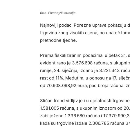
foto: Pixabay/Ilustracija
Najnoviji podaci Porezne uprave pokazuju d
trgovina zbog visokih cijena, no unatoč tom
prethodne tjedne.
Prema fiskaliziranim podacima, u petak 31. 
evidentirano je 3.576.698 računa, s ukupn
ranije, 24. siječnja, izdano je 3.221.643 ra
rast od 11%. Međutim, u odnosu na 17. siječn
od 70.903.098,92 eura, pad broja računa iz
Sličan trend vidljiv je i u djelatnosti trgovi
1.581.005 računa, s ukupnim iznosom od 20.0
zabilježeno 1.336.680 računa i 17.379.990,37
kada su trgovine izdale 2.306.785 računa u 