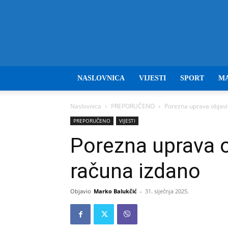
NASLOVNICA
VIJESTI
SPORT
M
Naslovnica
PREPORUČENO
Porezna uprava objavil
PREPORUČENO
VIJESTI
Porezna uprava ob
računa izdano
Objavio
Marko Balukčić
-
31. siječnja 2025.