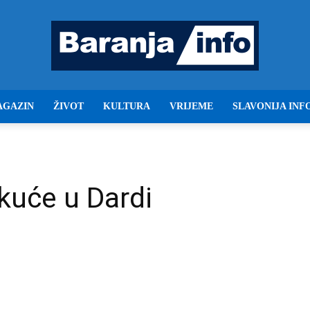
AGAZIN
ŽIVOT
KULTURA
VRIJEME
SLAVONIJA INF
Baranja
 kuće u Dardi
info