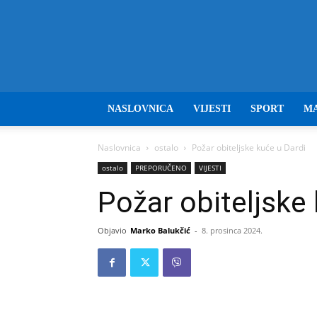
NASLOVNICA
VIJESTI
SPORT
M
Naslovnica
ostalo
Požar obiteljske kuće u Dardi
ostalo
PREPORUČENO
VIJESTI
Požar obiteljske
Objavio
Marko Balukčić
-
8. prosinca 2024.