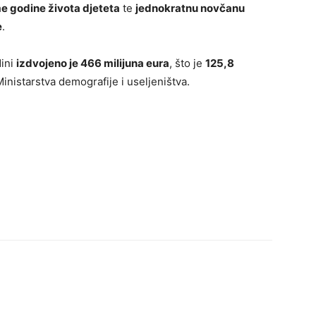
e godine života djeteta
te
jednokratnu novčanu
e
.
dini
izdvojeno je 466 milijuna eura
, što je
125,8
Ministarstva demografije i useljeništva.