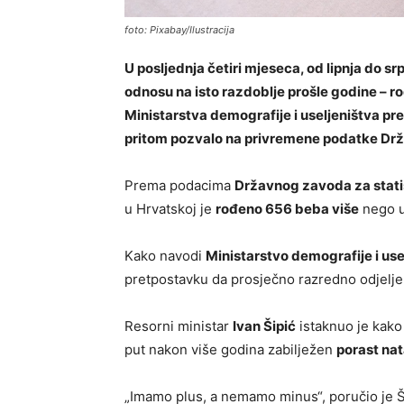
foto: Pixabay/Ilustracija
U posljednja četiri mjeseca, od lipnja do sr
odnosu na isto razdoblje prošle godine – r
Ministarstva demografije i useljeništva pr
pritom pozvalo na privremene podatke Drž
Prema podacima
Državnog zavoda za stati
u Hrvatskoj je
rođeno 656 beba više
nego u
Kako navodi
Ministarstvo demografije i use
pretpostavku da prosječno razredno odjelje
Resorni ministar
Ivan Šipić
istaknuo je kako
put nakon više godina zabilježen
porast nat
„Imamo plus, a nemamo minus“, poručio je Ši