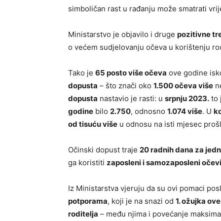
simboličan rast u rađanju može smatrati vr
Ministarstvo je objavilo i druge
pozitivne tr
o većem sudjelovanju očeva u korištenju rod
Tako je
65 posto više očeva
ove godine isko
dopusta
– što znači oko
1.500 očeva više
ne
dopusta
nastavio je rasti: u
srpnju 2023.
to 
godine
bilo
2.750
, odnosno
1.074 više
. U
k
od tisuću više
u odnosu na isti mjesec proš
Očinski dopust traje
20 radnih dana za jedn
ga koristiti
zaposleni i samozaposleni očev
Iz Ministarstva vjeruju da su ovi pomaci pos
potporama
, koji je na snazi od
1. ožujka ov
roditelja
– među njima i povećanje maksimal