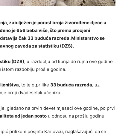
pnja, zabilježen je porast broja živorođene djece u
ođeno je 656 beba više, što prema procjeni
edstavlja čak 33 buduća razreda. Ministarstvo se
avnog zavoda za statistiku (DZS).
stiku (DZS)
, u razdoblju od lipnja do rujna ove godine
 istom razdoblju prošle godine.
ljeništva
, to je otprilike
33 buduća razreda
, uz
nje broji dvadesetak učenika.
 je, gledano na prvih devet mjeseci ove godine, po prvi
aliteta od jedan posto
u odnosu na prošlu godinu.
pić prilikom posjeta Karlovcu, naglašavajući da se i