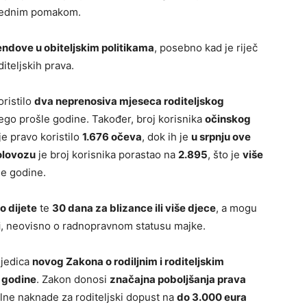
ijednim pomakom.
endove u obiteljskim politikama
, posebno kad je riječ
iteljskih prava.
ristilo
dva neprenosiva mjeseca roditeljskog
go prošle godine. Također, broj korisnika
očinskog
je pravo koristilo
1.676 očeva
, dok ih je
u srpnju ove
olovozu
je broj korisnika porastao na
2.895
, što je
više
le godine.
o dijete
te
30 dana za blizance ili više djece
, a mogu
i
, neovisno o radnopravnom statusu majke.
ljedica
novog Zakona o rodiljnim i roditeljskim
e godine
. Zakon donosi
značajna poboljšanja prava
ne naknade za roditeljski dopust na
do 3.000 eura