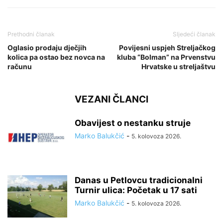
Prethodni članak
Sljedeći članak
Oglasio prodaju dječjih
Povijesni uspjeh Streljačkog
kolica pa ostao bez novca na
kluba “Bolman” na Prvenstvu
računu
Hrvatske u streljaštvu
VEZANI ČLANCI
Obavijest o nestanku struje
Marko Balukčić
-
5. kolovoza 2026.
Danas u Petlovcu tradicionalni
Turnir ulica: Početak u 17 sati
Marko Balukčić
-
5. kolovoza 2026.