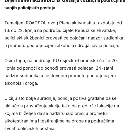
željeli da se nadzire brzina kretanja vozila, na područjima
svojih policijskih postaja
Temeljem ROADPOL-ovog Plana aktivnosti u razdoblju od
16. do 22. lipnja na području cijele Republike Hrvatske,
policijski službenici provesti će pojačani nadzor sudionika
u prometu pod utjecajem alkohola i droga, javlja policija.
Osim toga, na području PU osječko-baranjske će se 20.
lipnja od ponoći do ponoći provesti pojačani 24-satni
nadzor sudionika u cestovnom prometu pod utjecajem
alkohola i droga.
U cilju što bolje suradnje, policija poziva građane da se
uključe u provođenje akcije tako da predlože lokacije na
kojima bi željeli da se nadziru sudionici u prometu
alkotestiranjima i testiranjima na droge na područjima
svojih policijskih postaja.