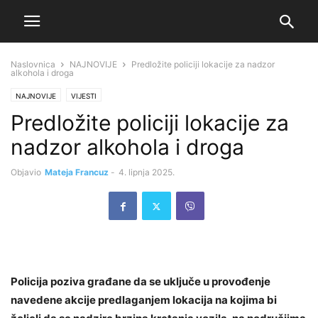
Naslovnica
NAJNOVIJE
Predložite policiji lokacije za nadzor
alkohola i droga
NAJNOVIJE
VIJESTI
Predložite policiji lokacije za
nadzor alkohola i droga
Objavio
Mateja Francuz
-
4. lipnja 2025.
Policija poziva građane da se uključe u provođenje
navedene akcije predlaganjem lokacija na kojima bi