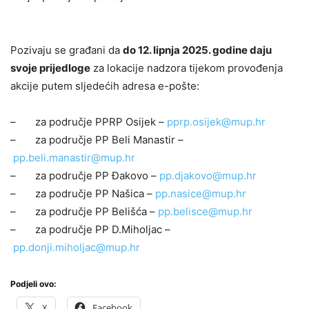
Pozivaju se građani da
do 12. lipnja 2025. godine daju
svoje prijedloge
za lokacije nadzora tijekom provođenja
akcije putem sljedećih adresa e-pošte:
– za područje PPRP Osijek –
pprp.osijek@mup.hr
– za područje PP Beli Manastir –
pp.beli.manastir@mup.hr
– za područje PP Đakovo –
pp.djakovo@mup.hr
– za područje PP Našica –
pp.nasice@mup.hr
– za područje PP Belišća –
pp.belisce@mup.hr
– za područje PP D.Miholjac –
pp.donji.miholjac@mup.hr
Podjeli ovo:
X
Facebook