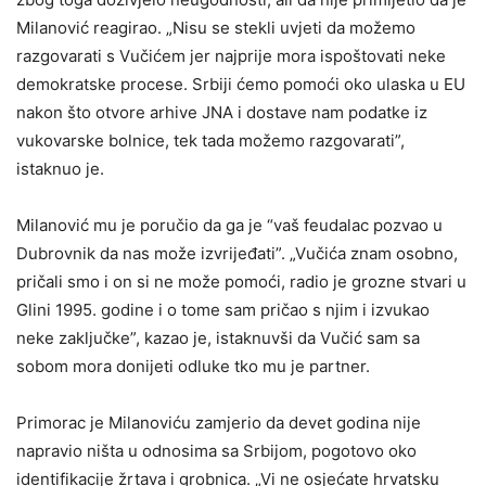
Milanović reagirao. „Nisu se stekli uvjeti da možemo
razgovarati s Vučićem jer najprije mora ispoštovati neke
demokratske procese. Srbiji ćemo pomoći oko ulaska u EU
nakon što otvore arhive JNA i dostave nam podatke iz
vukovarske bolnice, tek tada možemo razgovarati”,
istaknuo je.
Milanović mu je poručio da ga je “vaš feudalac pozvao u
Dubrovnik da nas može izvrijeđati”. „Vučića znam osobno,
pričali smo i on si ne može pomoći, radio je grozne stvari u
Glini 1995. godine i o tome sam pričao s njim i izvukao
neke zaključke”, kazao je, istaknuvši da Vučić sam sa
sobom mora donijeti odluke tko mu je partner.
Primorac je Milanoviću zamjerio da devet godina nije
napravio ništa u odnosima sa Srbijom, pogotovo oko
identifikacije žrtava i grobnica. „Vi ne osjećate hrvatsku