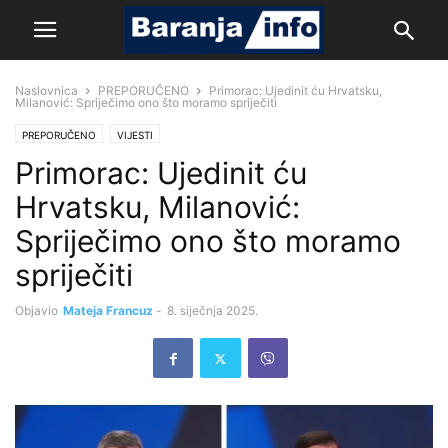
Naslovnica
PREPORUČENO
Primorac: Ujedinit ću Hrvatsku,
Milanović: Spriječimo ono što moramo spriječiti
PREPORUČENO
VIJESTI
Primorac: Ujedinit ću
Hrvatsku, Milanović:
Spriječimo ono što moramo
spriječiti
Objavio
Mateja Francuz
-
8. siječnja 2025.