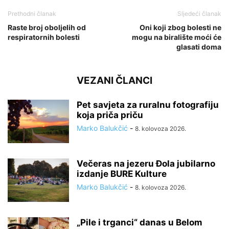
Prethodni članak
Sljedeći članak
Raste broj oboljelih od
Oni koji zbog bolesti ne
respiratornih bolesti
mogu na biralište moći će
glasati doma
VEZANI ČLANCI
Pet savjeta za ruralnu fotografiju
koja priča priču
Marko Balukčić
-
8. kolovoza 2026.
Večeras na jezeru Đola jubilarno
izdanje BURE Kulture
Marko Balukčić
-
8. kolovoza 2026.
„Pile i trganci“ danas u Belom