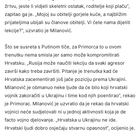
žrtvu, jeste li vidjeli skeletni ostatak, roditelje koji plaču”,
zapitao ga je. „Mojoj su obitelji gorjele kuće, a najbližim
prijateljima ubijali su članove obitelji. Vi ćete nama dijeliti
lekcije?”, uzvratio je Milanović.
Što se susreta s Putinom tiče, za Primorca to u ovom
trenutku nema smisla jer samo može kompromitirati
Hrvatsku. „Rusija može naučiti lekciju da svaki agresor
završi kako treba završiti. Pitanje je trenutka kad će
Hrvatska zacementirati još jače poziciju prema Ukrajini.
Milanović je obmanuo neke ljude da će bilo koji hrvatski
vojnik zakoračiti u Ukrajinu i time kod njih poentirao”, rekao
je Primorac. Milanović je uzvratio da je rekao da hrvatski
vojnici neće sudjelovati ni u jednoj aktivnosti koja je de
facto vojno djelovanje. „Hrvatska u Ukrajinu ne ide.
Hrvatski ljudi dobro osjećaju stvarnu opasnost”, ocijenio je.