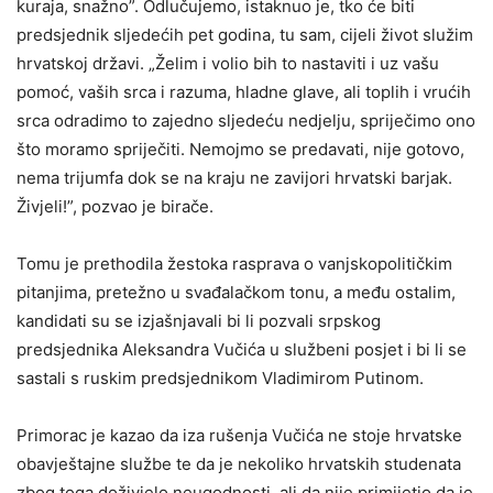
kuraja, snažno”. Odlučujemo, istaknuo je, tko će biti
predsjednik sljedećih pet godina, tu sam, cijeli život služim
hrvatskoj državi. „Želim i volio bih to nastaviti i uz vašu
pomoć, vaših srca i razuma, hladne glave, ali toplih i vrućih
srca odradimo to zajedno sljedeću nedjelju, spriječimo ono
što moramo spriječiti. Nemojmo se predavati, nije gotovo,
nema trijumfa dok se na kraju ne zavijori hrvatski barjak.
Živjeli!”, pozvao je birače.
Tomu je prethodila žestoka rasprava o vanjskopolitičkim
pitanjima, pretežno u svađalačkom tonu, a među ostalim,
kandidati su se izjašnjavali bi li pozvali srpskog
predsjednika Aleksandra Vučića u službeni posjet i bi li se
sastali s ruskim predsjednikom Vladimirom Putinom.
Primorac je kazao da iza rušenja Vučića ne stoje hrvatske
obavještajne službe te da je nekoliko hrvatskih studenata
zbog toga doživjelo neugodnosti, ali da nije primijetio da je