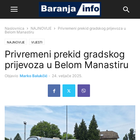
Naslovnica
NAJNOVIJE
Privremeni prekid gradskog prijevoza u
Belom Manastiru
NAJNOVIJE
VIJESTI
Privremeni prekid gradskog
prijevoza u Belom Manastiru
Objavio
Marko Balukčić
-
24. veljače 2025.