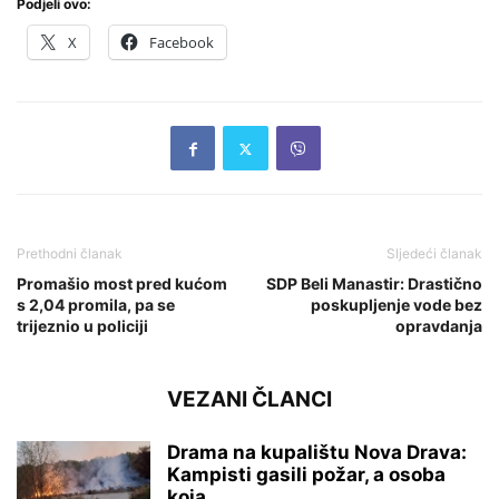
Podjeli ovo:
X
Facebook
Prethodni članak
Sljedeći članak
Promašio most pred kućom
SDP Beli Manastir: Drastično
s 2,04 promila, pa se
poskupljenje vode bez
trijeznio u policiji
opravdanja
VEZANI ČLANCI
Drama na kupalištu Nova Drava:
Kampisti gasili požar, a osoba
koja...