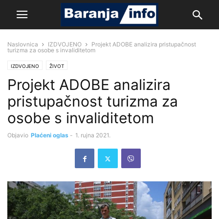
Naslovnica
IZDVOJENO
Projekt ADOBE analizira pristupačnost
turizma za osobe s invaliditetom
IZDVOJENO
ŽIVOT
Projekt ADOBE analizira
pristupačnost turizma za
osobe s invaliditetom
Objavio
Plaćeni oglas
-
1. rujna 2021.