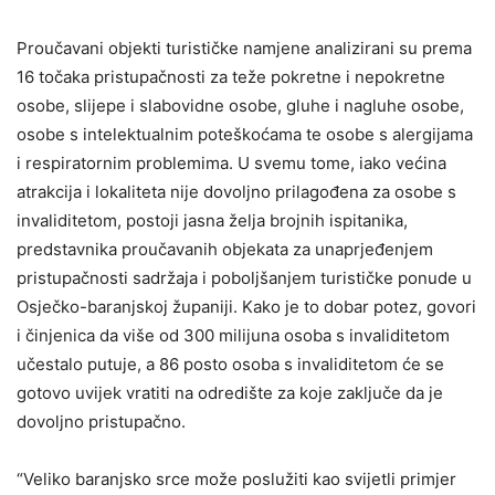
Proučavani objekti turističke namjene analizirani su prema
16 točaka pristupačnosti za teže pokretne i nepokretne
osobe, slijepe i slabovidne osobe, gluhe i nagluhe osobe,
osobe s intelektualnim poteškoćama te osobe s alergijama
i respiratornim problemima. U svemu tome, iako većina
atrakcija i lokaliteta nije dovoljno prilagođena za osobe s
invaliditetom, postoji jasna želja brojnih ispitanika,
predstavnika proučavanih objekata za unaprjeđenjem
pristupačnosti sadržaja i poboljšanjem turističke ponude u
Osječko-baranjskoj županiji. Kako je to dobar potez, govori
i činjenica da više od 300 milijuna osoba s invaliditetom
učestalo putuje, a 86 posto osoba s invaliditetom će se
gotovo uvijek vratiti na odredište za koje zaključe da je
dovoljno pristupačno.
“Veliko baranjsko srce može poslužiti kao svijetli primjer