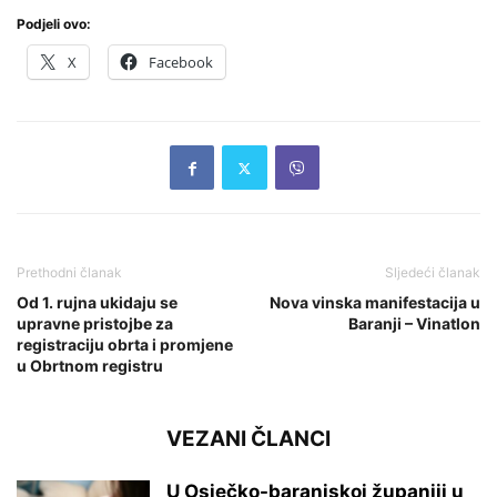
Podjeli ovo:
X
Facebook
Prethodni članak
Sljedeći članak
Od 1. rujna ukidaju se
Nova vinska manifestacija u
upravne pristojbe za
Baranji – Vinatlon
registraciju obrta i promjene
u Obrtnom registru
VEZANI ČLANCI
U Osječko-baranjskoj županiji u