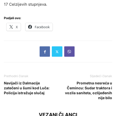
17 Celzijevih stupnjeva.
Podjeli ovo:
X
Facebook
Prethodni članak
Sljedeći članak
Navijači iz Dalmacije
Prometna nesreća u
zatečeni u šumi kod Luča:
Čemincu: Sudar traktora i
Policija istražuje slučaj
vozila saniteta, ozlijeđenih
nije bilo
VEZANI ČLANCI