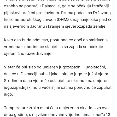
osobito na području Dalmacije, gdje se očekuju izraženiji
pljuskovi praćeni grmljavinom. Prema podacima Državnog
hidrometeorološkog zavoda (DHMZ), najmanje kiše past će
na sjevernom Jadranu i krajnjem sjeverozapadu zemlje.
Kako dan bude odmicao, postupno će doći do smirivanja
vremena – oborine će slabjeti, a sa zapada se očekuje
djelomično razvedravanje.
Vjetar će biti slab do umjeren jugozapadni i jugoistočni,
dok će u Dalmaciji puhati jako i olujno jugo te južni vjetar.
Sredinom dana vjetar će oslabjeti te okrenuti na umjeren
jugozapadnjak, no u večernjim satima ponovno će zapuhati
jugo.
Temperature zraka ostat će u umjerenim okvirima za ovo
doba godine, s najvišim dnevnim vrijednostima između 13 i