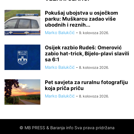
Pokušaj ubojstva u osječkom
parku: Muškarcu zadao više
ubodnih i reznih...
Marko Balukčić
-
9. kolovoza 2026.
Osijek razbio Rudeš: Omerović
zabio hat-trick, Bijelo-plavi slavili
sa 6:1
Marko Balukčić
-
8. kolovoza 2026.
Pet savjeta za ruralnu fotografiju
koja priča priču
Marko Balukčić
-
8. kolovoza 2026.
© MB PRESS & Baranja info Sva prava pridržana