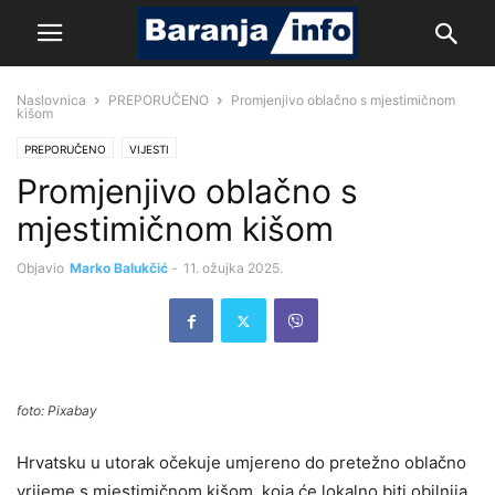
Naslovnica
PREPORUČENO
Promjenjivo oblačno s mjestimičnom
kišom
PREPORUČENO
VIJESTI
Promjenjivo oblačno s
mjestimičnom kišom
Objavio
Marko Balukčić
-
11. ožujka 2025.
foto: Pixabay
Hrvatsku u utorak očekuje umjereno do pretežno oblačno
vrijeme s mjestimičnom kišom, koja će lokalno biti obilnija,