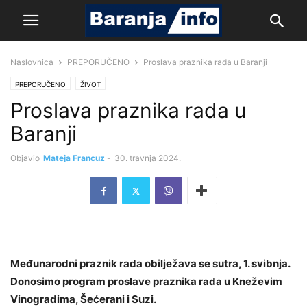
Naslovnica
PREPORUČENO
Proslava praznika rada u Baranji
PREPORUČENO
ŽIVOT
Proslava praznika rada u
Baranji
Objavio
Mateja Francuz
-
30. travnja 2024.
Međunarodni praznik rada obilježava se sutra, 1. svibnja.
Donosimo program proslave praznika rada u Kneževim
Vinogradima, Šećerani i Suzi.