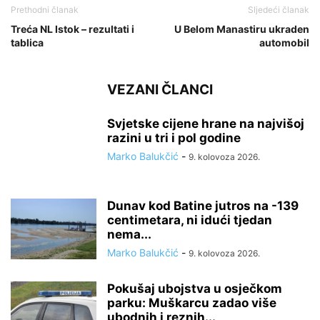
Prethodni članak
Sljedeći članak
Treća NL Istok – rezultati i
U Belom Manastiru ukraden
tablica
automobil
VEZANI ČLANCI
Svjetske cijene hrane na najvišoj
razini u tri i pol godine
Marko Balukčić
-
9. kolovoza 2026.
Dunav kod Batine jutros na -139
centimetara, ni idući tjedan
nema...
Marko Balukčić
-
9. kolovoza 2026.
Pokušaj ubojstva u osječkom
parku: Muškarcu zadao više
ubodnih i reznih...