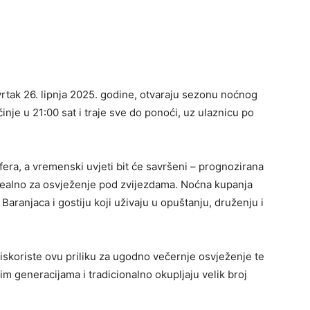
vrtak 26. lipnja 2025. godine, otvaraju sezonu noćnog
nje u 21:00 sat i traje sve do ponoći, uz ulaznicu po
era, a vremenski uvjeti bit će savršeni – prognozirana
idealno za osvježenje pod zvijezdama. Noćna kupanja
 Baranjaca i gostiju koji uživaju u opuštanju, druženju i
 iskoriste ovu priliku za ugodno večernje osvježenje te
m generacijama i tradicionalno okupljaju velik broj