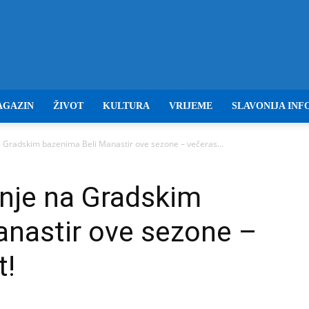
Baranja
AGAZIN
ŽIVOT
KULTURA
VRIJEME
SLAVONIJA INF
 Gradskim bazenima Beli Manastir ove sezone – večeras...
info
nje na Gradskim
anastir ove sezone –
t!