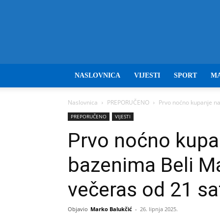
NASLOVNICA
VIJESTI
SPORT
M
Naslovnica
PREPORUČENO
Prvo noćno kupanje na
PREPORUČENO
VIJESTI
Prvo noćno kupa
bazenima Beli M
večeras od 21 sa
Objavio
Marko Balukčić
-
26. lipnja 2025.