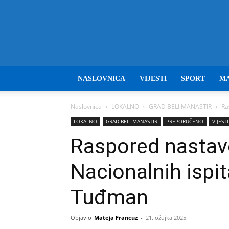
NASLOVNICA
VIJESTI
SPORT
M
Naslovnica
LOKALNO
GRAD BELI MANASTIR
Ra
LOKALNO
GRAD BELI MANASTIR
PREPORUČENO
VIJESTI
Raspored nastav
Nacionalnih ispit
Tuđman
Objavio
Mateja Francuz
-
21. ožujka 2025.