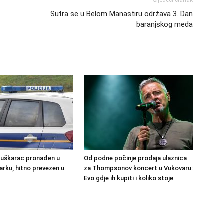
Sljedeći članak
Sutra se u Belom Manastiru održava 3. Dan
baranjskog meda
muškarac pronađen u
Od podne počinje prodaja ulaznica
rku, hitno prevezen u
za Thompsonov koncert u Vukovaru:
Evo gdje ih kupiti i koliko stoje