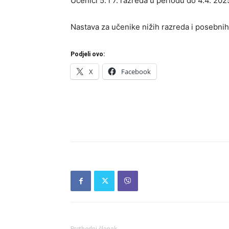
Učenici 5. i 7. razreda u periodu do 4.4. 20
Nastava za učenike nižih razreda i posebni
Podjeli ovo:
X
Facebook