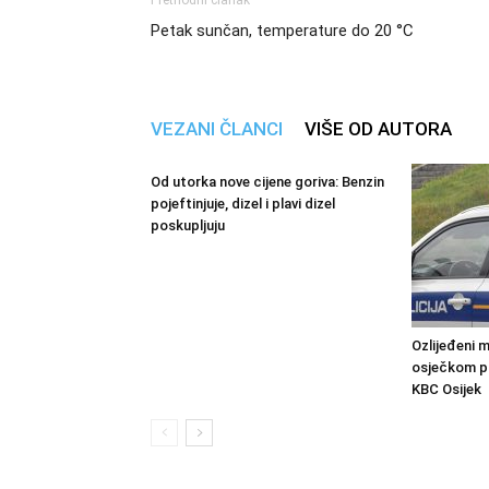
Prethodni članak
Petak sunčan, temperature do 20 °C
VEZANI ČLANCI
VIŠE OD AUTORA
Od utorka nove cijene goriva: Benzin
pojeftinjuje, dizel i plavi dizel
poskupljuju
Ozlijeđeni 
osječkom pa
KBC Osijek