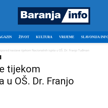
AGAZIN
ŽIVOT
KULTURA
VRIJEME
SLAVONIJA INF
Baranja
spored nastave tijekom Nacionalnih ispita u OŠ. Dr. Franjo Tuđman
e tijekom
info
a u OŠ. Dr. Franjo