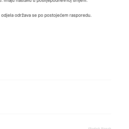
25. imaju nastavu u poslijepodnevnoj smjeni.
h odjela održava se po postojećem rasporedu.