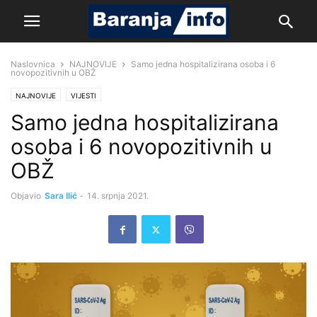
Naslovnica
NAJNOVIJE
Samo jedna hospitalizirana osoba i 6
novopozitivnih u OBŽ
NAJNOVIJE
VIJESTI
Samo jedna hospitalizirana
osoba i 6 novopozitivnih u
OBŽ
Objavio
Sara Ilić
-
14. srpnja 2021.