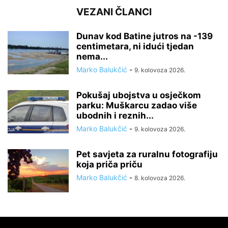
VEZANI ČLANCI
Dunav kod Batine jutros na -139
centimetara, ni idući tjedan
nema...
Marko Balukčić
-
9. kolovoza 2026.
Pokušaj ubojstva u osječkom
parku: Muškarcu zadao više
ubodnih i reznih...
Marko Balukčić
-
9. kolovoza 2026.
Pet savjeta za ruralnu fotografiju
koja priča priču
Marko Balukčić
-
8. kolovoza 2026.