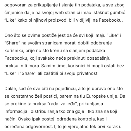
odgovoran za prikupljanje i slanje tih podataka, a sve zbog
činjenice da je na svojoj web stranici imao istaknut gumbić
“Like” kako bi njihovi proizvodi bili vidljiviji na Facebooku.
Ono što se ovime postiže jest da će svi koji imaju “Like” i
“Share” na svojim stranicam morati dobiti odobrenje
korisnika, prije no što krenu sa slanjem podataka
Facebooku, koji svakako neće prekinuti dosadašnju
praksu, niti mora. Samim time, korisnici bi mogli ostati bez
“Like” i “Share”, ali zaštitili bi svoju privatnost.
Dakle, sad će sve biti na pojedincu, a to je upravo ono što
se konstantno želi postići, barem na tlu Europske unije. Da
se prekine ta praksa “rada iza leđa”, prikupljanja
informacija i distribuiranja tko zna gdje i tko zna na koji
način. Ovako ipak postoji određena kontrola, kao i
određena odgovornost. I, to je vjerojatno tek prvi korak u