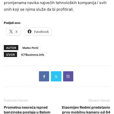
promjenama navika najvećih tehnoloških kompanija i svih
onih koji se njima služe da bi profitirali.
Podjeli ovo:
X
Facebook
AUTOR
Marko Perić
IZVOR
ICTBusiness.info
Prethodni članak
Sljedeći članak
Prometna nesreća ispred
Xiaomijev Redmi predstavio
benzinske postaje u Belom
prvu mobilnu kameru od 64