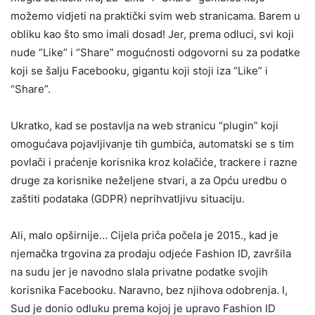
možemo vidjeti na praktički svim web stranicama. Barem u
obliku kao što smo imali dosad! Jer, prema odluci, svi koji
nude “Like” i “Share” mogućnosti odgovorni su za podatke
koji se šalju Facebooku, gigantu koji stoji iza “Like” i
“Share”.
Ukratko, kad se postavlja na web stranicu “plugin” koji
omogućava pojavljivanje tih gumbića, automatski se s tim
povlači i praćenje korisnika kroz kolačiće, trackere i razne
druge za korisnike neželjene stvari, a za Opću uredbu o
zaštiti podataka (GDPR) neprihvatljivu situaciju.
Ali, malo opširnije… Cijela priča počela je 2015., kad je
njemačka trgovina za prodaju odjeće Fashion ID, završila
na sudu jer je navodno slala privatne podatke svojih
korisnika Facebooku. Naravno, bez njihova odobrenja. I,
Sud je donio odluku prema kojoj je upravo Fashion ID