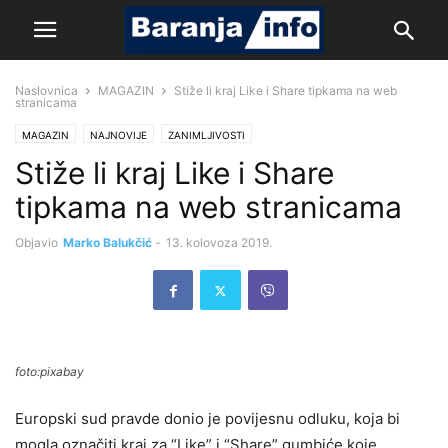
Naslovnica
MAGAZIN
Stiže li kraj Like i Share tipkama na web
stranicama
MAGAZIN
NAJNOVIJE
ZANIMLJIVOSTI
Stiže li kraj Like i Share
tipkama na web stranicama
Objavio
Marko Balukčić
-
13. kolovoza 2019.
foto:pixabay
Europski sud pravde donio je povijesnu odluku, koja bi
mogla označiti kraj za “Like” i “Share” gumbiće koje