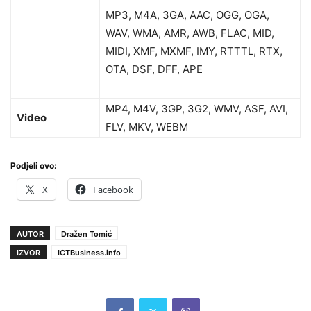
MP3, M4A, 3GA, AAC, OGG, OGA,
WAV, WMA, AMR, AWB, FLAC, MID,
MIDI, XMF, MXMF, IMY, RTTTL, RTX,
OTA, DSF, DFF, APE
MP4, M4V, 3GP, 3G2, WMV, ASF, AVI,
Video
FLV, MKV, WEBM
Podjeli ovo:
X
Facebook
AUTOR
Dražen Tomić
IZVOR
ICTBusiness.info