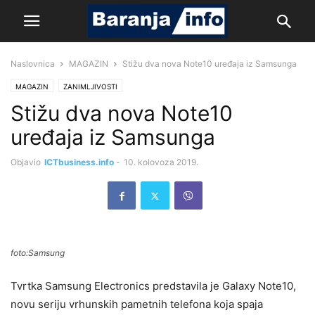
Naslovnica
MAGAZIN
Stižu dva nova Note10 uređaja iz Samsunga
MAGAZIN
ZANIMLJIVOSTI
Stižu dva nova Note10
uređaja iz Samsunga
Objavio
ICTbusiness.info
-
10. kolovoza 2019.
foto:Samsung
Tvrtka Samsung Electronics predstavila je Galaxy Note10,
novu seriju vrhunskih pametnih telefona koja spaja