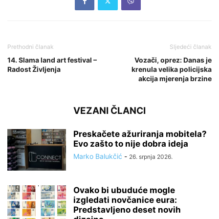
Prethodni članak
Sljedeći članak
14. Slama land art festival –
Vozači, oprez: Danas je
Radost Življenja
krenula velika policijska
akcija mjerenja brzine
VEZANI ČLANCI
Preskačete ažuriranja mobitela?
Evo zašto to nije dobra ideja
Marko Balukčić
-
26. srpnja 2026.
Ovako bi ubuduće mogle
izgledati novčanice eura:
Predstavljeno deset novih