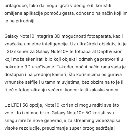
prilagodbe, tako da mogu igrati videoigre ili koristiti
omiljene aplikacije pomoću gesta, odnosno na način koji im
je najprirodniji.
Galaxy Note10 integrira 3D mogućnosti fotoaparata, kao i
značajke umjetne inteligencije. Uz ultraširoki objektiv, tu je
i 3D skener za Galaxy Note10+ te fotoaparat DepthVision
koji može skenirati bilo koji objekt i odmah ga pretvoriti u
pokretno 3D uređivanje. Također, noćni način rada sada je
dostupan i na prednjoj kameri, što korisnicima osigurava
vrhunske selfije i u tamnim uvjetima, bez obzira na to je li
riječ o fotografiranju večere, koncerta ili zalaska sunca.
Uz LTE i 5G opcije, Note10 korisnici mogu raditi sve što
vole i to iznimno brzo. Galaxy Note10+ 5G koristi svu
snagu mreže nove generacije za streaming videozapisa
visoke rezolucije, preuzimanje super brzog sadržaja i