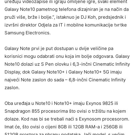
uređuju videozapise ili igraju omiljene igre, svaki element
Galaxy Note10 pametnog telefona dizajniran je na način da
pruži više, brže i bolje.”, istaknuo je DJ Koh, predsjednik i
izvršni direktor Odjela za IT i mobilne komunikacije tvrtke
Samsung Electronics.
Galaxy Note prvi je put dostupan u dvije veličine pa
korisnici mogu odabrati onu koja im bolje odgovara. Galaxy
Note10 dolazi uz S Pen olovku i 6,3-inčni Cinematic Infinity
Display, dok Galaxy Note10+ i Galaxy Note10+ 5G imaju
najveći Note zaslon do sada – 6,8-inčni Cinematic Infinity
zaslon.
Oba uređaja u Note10 i Note10+ imaju Exynos 9825 ili
Snapdragon 855 procesorima što ovisi o tržištu na kojem
dolaze. Kod nas bi se trebali naći s Exynosom procesorom.
Imat će, što ovisi o cijeni 8GB ili 12GB RAM-a i 256GB ili
512GB prostora za phranu podataka. Jači model, s većim