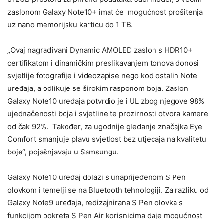
zaslonom Galaxy Note10+ imat će mogućnost prošitenja
uz nano memorijsku karticu do 1 TB.
„Ovaj nagrađivani Dynamic AMOLED zaslon s HDR10+
certifikatom i dinamičkim preslikavanjem tonova donosi
svjetlije fotografije i videozapise nego kod ostalih Note
uređaja, a odlikuje se širokim rasponom boja. Zaslon
Galaxy Note10 uređaja potvrdio je i UL zbog njegove 98%
ujednačenosti boja i svjetline te prozirnosti otvora kamere
od čak 92%. Također, za ugodnije gledanje značajka Eye
Comfort smanjuje plavu svjetlost bez utjecaja na kvalitetu
boje“, pojašnjavaju u Samsungu.
Galaxy Note10 uređaj dolazi s unaprijeđenom S Pen
olovkom i temelji se na Bluetooth tehnologiji. Za razliku od
Galaxy Note9 uređaja, redizajnirana S Pen olovka s
funkcijom pokreta S Pen Air korisnicima daje mogućnost