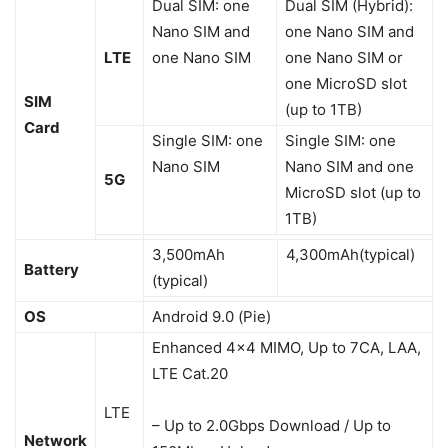
Dual SIM: one
Dual SIM (Hybrid):
Nano SIM and
one Nano SIM and
LTE
one Nano SIM
one Nano SIM or
one MicroSD slot
SIM
(up to 1TB)
Card
Single SIM: one
Single SIM: one
Nano SIM
Nano SIM and one
5G
MicroSD slot (up to
1TB)
3,500mAh
4,300mAh(typical)
Battery
(typical)
OS
Android 9.0 (Pie)
Enhanced 4×4 MIMO, Up to 7CA, LAA,
LTE Cat.20
LTE
– Up to 2.0Gbps Download / Up to
Network