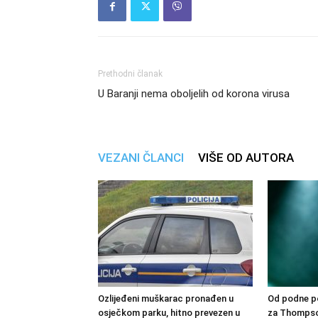
Prethodni članak
U Baranji nema oboljelih od korona virusa
VEZANI ČLANCI
VIŠE OD AUTORA
Ozlijeđeni muškarac pronađen u
Od podne po
osječkom parku, hitno prevezen u
za Thompso