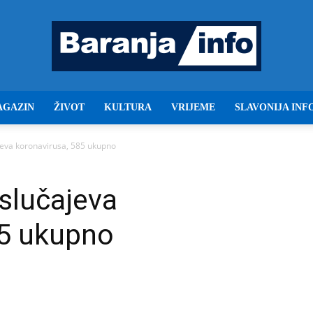
AGAZIN
ŽIVOT
KULTURA
VRIJEME
SLAVONIJA INF
Baranja
ajeva koronavirusa, 585 ukupno
 slučajeva
info
85 ukupno