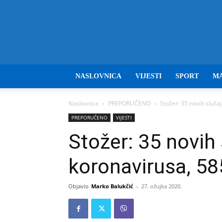
NASLOVNICA
VIJESTI
SPORT
M
Naslovnica
PREPORUČENO
Stožer: 35 novih sluč
PREPORUČENO
VIJESTI
Stožer: 35 novih
koronavirusa, 5
Objavio
Marko Balukčić
-
27. ožujka 2020.