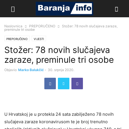
Naslovnica
PREPORUČENO
Stožer: 78 novih slučajeva zaraze,
preminule tri osobe
PREPORUČENO
VIJESTI
Stožer: 78 novih slučajeva
zaraze, preminule tri osobe
Objavio
Marko Balukčić
-
30. srpnja 2020.
U Hrvatskoj je u protekla 24 sata zabilježeno 78 novih
slučajeva zaraze koronavirusom te je broj trenutno