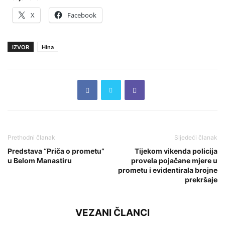
X
Facebook
IZVOR
Hina
Prethodni članak
Sljedeći članak
Predstava “Priča o prometu”
Tijekom vikenda policija
u Belom Manastiru
provela pojačane mjere u
prometu i evidentirala brojne
prekršaje
VEZANI ČLANCI