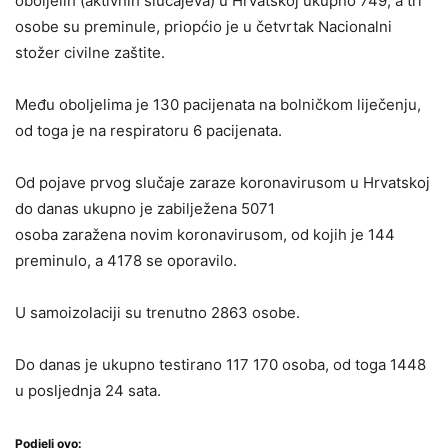
oboljelih (aktivnih slučajeva) u Hrvatskoj ukupno 749, a tri
osobe su preminule, priopćio je u četvrtak Nacionalni
stožer civilne zaštite.
Među oboljelima je 130 pacijenata na bolničkom liječenju,
od toga je na respiratoru 6 pacijenata.
Od pojave prvog slučaje zaraze koronavirusom u Hrvatskoj
do danas ukupno je zabilježena 5071
osoba zaražena novim koronavirusom, od kojih je 144
preminulo, a 4178 se oporavilo.
U samoizolaciji su trenutno 2863 osobe.
Do danas je ukupno testirano 117 170 osoba, od toga 1448
u posljednja 24 sata.
Podjeli ovo: