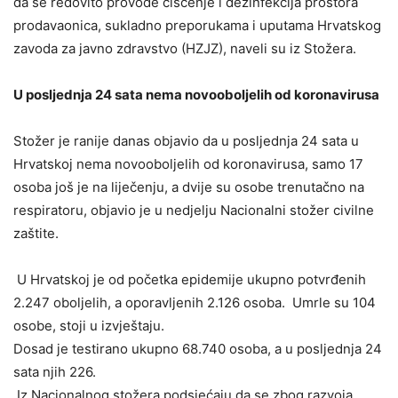
da se redovito provode čišćenje i dezinfekcija prostora
prodavaonica, sukladno preporukama i uputama Hrvatskog
zavoda za javno zdravstvo (HZJZ), naveli su iz Stožera.
U posljednja 24 sata nema novooboljelih od koronavirusa
Stožer je ranije danas objavio da u posljednja 24 sata u
Hrvatskoj nema novooboljelih od koronavirusa, samo 17
osoba još je na liječenju, a dvije su osobe trenutačno na
respiratoru, objavio je u nedjelju Nacionalni stožer civilne
zaštite.
U Hrvatskoj je od početka epidemije ukupno potvrđenih
2.247 oboljelih, a oporavljenih 2.126 osoba. Umrle su 104
osobe, stoji u izvještaju.
Dosad je testirano ukupno 68.740 osoba, a u posljednja 24
sata njih 226.
Iz Nacionalnog stožera podsjećaju da se zbog razvoja