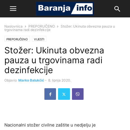
Naslovnica
PREPORUČENO
Stožer: Ukinuta obvezna pauza u
trgovinama radi dezinfekcije
PREPORUČENO
VIJESTI
Stožer: Ukinuta obvezna
pauza u trgovinama radi
dezinfekcije
Objavio
Marko Balukčić
-
8. lipnja 2020.
Nacionalni stožer civilne zaštite u nedjelju je