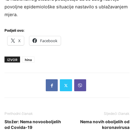
povoljne epidemiološke situacije nastavilo s ublažavanjem
mjera.
Podjeli ovo:
X
Facebook
IZVOR
hina
Prethodni članak
Sljedeći članak
Stožer: Nema novooboljelih
Nema novih oboljelih od
od Covida-19
koronavirusa