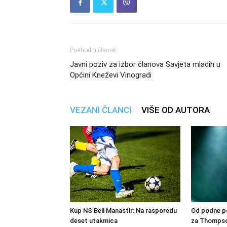
Prethodni članak
Javni poziv za izbor članova Savjeta mladih u
Općini Kneževi Vinogradi
VEZANI ČLANCI
VIŠE OD AUTORA
Kup NS Beli Manastir: Na rasporedu
Od podne po
deset utakmica
za Thompso