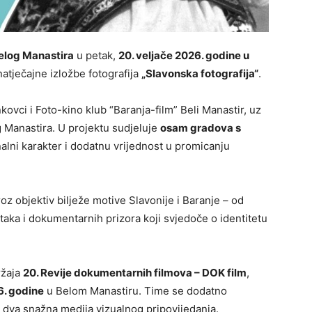
Belog Manastira
u petak,
20. veljače 2026. godine u
atječajne izložbe fotografija
„Slavonska fotografija“
.
kovci i Foto-kino klub “Baranja-film” Beli Manastir, uz
 Manastira. U projektu sudjeluje
osam gradova s
nalni karakter i dodatnu vrijednost u promicanju
roz objektiv bilježe motive Slavonije i Baranje – od
taka i dokumentarnih prizora koji svjedoče o identitetu
ržaja
20. Revije dokumentarnih filmova – DOK film
,
6. godine
u Belom Manastiru. Time se dodatno
o dva snažna medija vizualnog pripovijedanja.