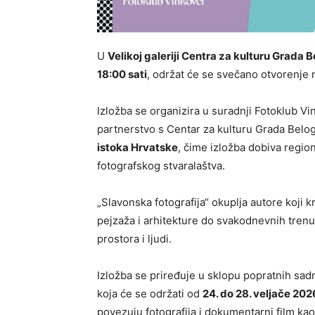
U
Velikoj galeriji Centra za kulturu Grada 
18:00 sati
, održat će se svečano otvorenje n
Izložba se organizira u suradnji Fotoklub Vin
partnerstvo s Centar za kulturu Grada Belog
istoka Hrvatske
, čime izložba dobiva regio
fotografskog stvaralaštva.
„Slavonska fotografija“ okuplja autore koji k
pejzaža i arhitekture do svakodnevnih trenu
prostora i ljudi.
Izložba se priređuje u sklopu popratnih sad
koja će se održati od
24. do 28. veljače 202
povezuju fotografija i dokumentarni film ka