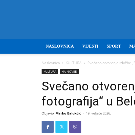
NASLOVNICA
VIJESTI
SPORT
M
Naslovnica
KULTURA
Svečano otvorenje izložbe „
KULTURA
NAJNOVIJE
Svečano otvorenj
fotografija“ u B
Objavio
Marko Balukčić
-
19. veljače 2026.