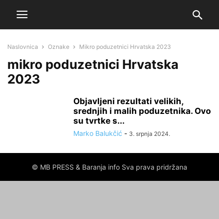
Naslovnica
Oznake
Mikro poduzetnici Hrvatska 2023
mikro poduzetnici Hrvatska
2023
Objavljeni rezultati velikih,
srednjih i malih poduzetnika. Ovo
su tvrtke s...
Marko Balukčić
-
3. srpnja 2024.
© MB PRESS & Baranja info Sva prava pridržana