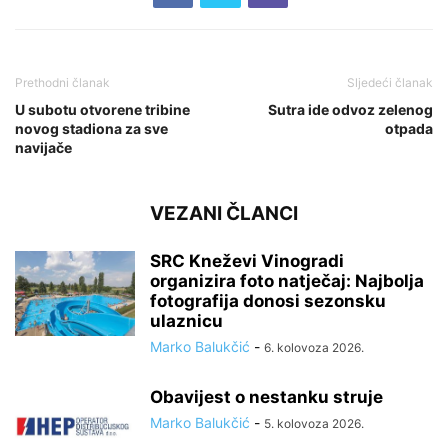
Prethodni članak
Sljedeći članak
U subotu otvorene tribine
Sutra ide odvoz zelenog
novog stadiona za sve
otpada
navijače
VEZANI ČLANCI
SRC Kneževi Vinogradi
organizira foto natječaj: Najbolja
fotografija donosi sezonsku
ulaznicu
Marko Balukčić
-
6. kolovoza 2026.
Obavijest o nestanku struje
Marko Balukčić
-
5. kolovoza 2026.