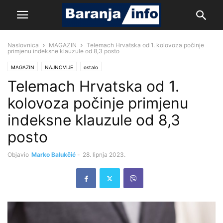
Naslovnica
MAGAZIN
Telemach Hrvatska od 1. kolovoza počinje
primjenu indeksne klauzule od 8,3 posto
MAGAZIN
NAJNOVIJE
ostalo
Telemach Hrvatska od 1.
kolovoza počinje primjenu
indeksne klauzule od 8,3
posto
Objavio
Marko Balukčić
-
28. lipnja 2023.