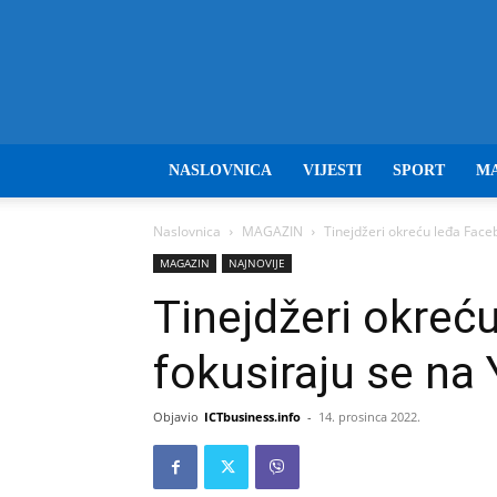
NASLOVNICA
VIJESTI
SPORT
M
Naslovnica
MAGAZIN
Tinejdžeri okreću leđa Face
MAGAZIN
NAJNOVIJE
Tinejdžeri okreć
fokusiraju se na
Objavio
ICTbusiness.info
-
14. prosinca 2022.