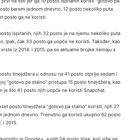
vi na listi jer ga 19 posto ispitanih koristi “gotovo pa
 posto barem jednom dnevno, 12 posto nekoliko puta
t posto ga ne koristi.
posto ispitanih, njih 32 posto je na njemu nekoliko puta
 Ipak, čak 33 posto ga uopće ne koristi. Također, kao
 vrste iz 2014. i 2015. pa se aktualne brojke nemaju s
 posto tinejdžera u odnosu na 41 posto otprije sedam i
joj “gotovo pa stalno” pristupa 15 posto tinejdžera, kao
em je što 41 posto njih uopće ne koristi Snapchat.
set posto tinejdžera “gotovo pa stalno” koristi, njih 27
em jednom dnevno. Trenutno ga koristi ukupno 62 posto
. i 2015.
koristilo je Google+, a njih 24 posto Vine, koji više ne