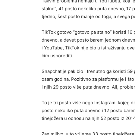
Takvih problema nemaju u YouTubeu, koji je pr
stalno”, 41 posto nekoliko puta dnevno, 17
tjedno, šest posto manje od toga, a svega pe
TikTok gotovo “gotovo pa stalno” koristi 16 
dnevno, a devet posto barem jednom dnevno.
i YouTube, TikTok nije bio u istraživanju ove
čim usporediti.
Snapchat je pak bio i trenutno ga koristi 59
osam godina. Pozitivno za platformu je i što 
i njih 29 posto više puta dnevno. Ali, probl
To je tri posto više nego Instagram, kojeg de
posto nekoliko puta dnevno i 12 posto bar
tinejdžera u odnosu na njih 52 posto iz 2014
Zanimljivo, u to vrijeme 33 posto tinejdžera 