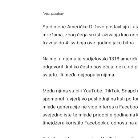
foto: pixabay
Sjedinjene Američke Države postavljaju i u
mrežama, zbog čega su istraživanja kao ono
travnja do 4. svibnja ove godine jako bitna.
Naime, u njemu je sudjelovalo 1316 američkih
odgovoriti koliko često posjećuju neku od pl
svijetu. Ili među najpopularnijima.
Među njima su bili YouTube, TikTok, Snapcha
spomenuti uvjerljivo posljednji na listi po t
mlađe generacije ne vide interes u Faceboo
svejedno iste te mlade pridobije godinama ka
tinejdžera koristilo Facebook u odnosu na a