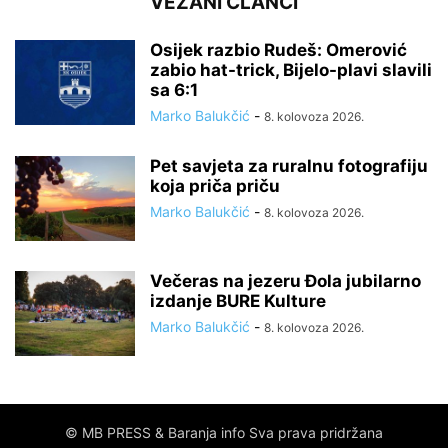
VEZANI ČLANCI
Osijek razbio Rudeš: Omerović
zabio hat-trick, Bijelo-plavi slavili
sa 6:1
Marko Balukčić
-
8. kolovoza 2026.
Pet savjeta za ruralnu fotografiju
koja priča priču
Marko Balukčić
-
8. kolovoza 2026.
Večeras na jezeru Đola jubilarno
izdanje BURE Kulture
Marko Balukčić
-
8. kolovoza 2026.
© MB PRESS & Baranja info Sva prava pridržana