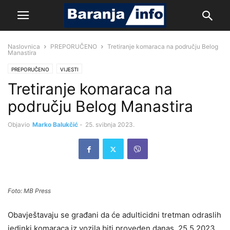
Naslovnica
PREPORUČENO
Tretiranje komaraca na području Belog
Manastira
PREPORUČENO
VIJESTI
Tretiranje komaraca na
području Belog Manastira
Objavio
Marko Balukčić
-
25. svibnja 2023.
Foto: MB Press
Obavještavaju se građani da će adulticidni tretman odraslih
jedinki komaraca iz vozila biti proveden danas, 25.5.2023.