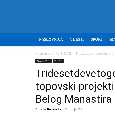
NASLOVNICA
VIJESTI
SPORT
M
Naslovnica
NAJNOVIJE
Tridesetdevetogodišnjak pr
NAJNOVIJE
VIJESTI
Tridesetdevetog
topovski projekti
Belog Manastira
Objavio
Redakcija
-
5. srpnja 2024.