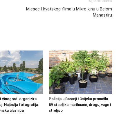
Sljedeći članak
Mjesec Hrvatskog filma u Mikro kinu u Belom
Manastiru
 Vinogradi organizira
Policija u Baranji i Osijeku pronašla
j: Najbolja fotografija
89 stabljika marihuane, drogu, vage i
nsku ulaznicu
streljivo