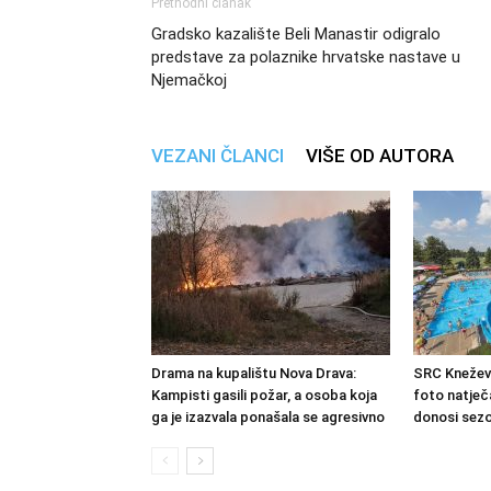
Prethodni članak
Gradsko kazalište Beli Manastir odigralo
predstave za polaznike hrvatske nastave u
Njemačkoj
VEZANI ČLANCI
VIŠE OD AUTORA
Drama na kupalištu Nova Drava:
SRC Kneževi
Kampisti gasili požar, a osoba koja
foto natječa
ga je izazvala ponašala se agresivno
donosi sezo