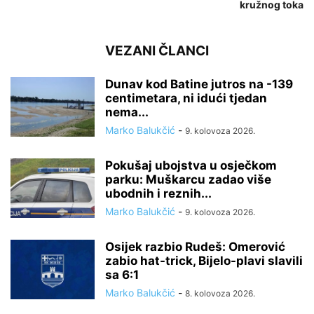
kružnog toka
VEZANI ČLANCI
Dunav kod Batine jutros na -139
centimetara, ni idući tjedan
nema...
Marko Balukčić
-
9. kolovoza 2026.
Pokušaj ubojstva u osječkom
parku: Muškarcu zadao više
ubodnih i reznih...
Marko Balukčić
-
9. kolovoza 2026.
Osijek razbio Rudeš: Omerović
zabio hat-trick, Bijelo-plavi slavili
sa 6:1
Marko Balukčić
-
8. kolovoza 2026.