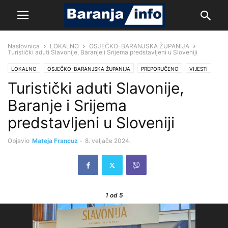
Naslovnica
LOKALNO
OSJEČKO-BARANJSKA ŽUPANIJA
Turistički aduti Slavonije, Baranje i Srijema predstavljeni u Sloveniji
LOKALNO
OSJEČKO-BARANJSKA ŽUPANIJA
PREPORUČENO
VIJESTI
Turistički aduti Slavonije,
Baranje i Srijema
predstavljeni u Sloveniji
Objavio
Mateja Francuz
-
8. veljače 2024.
1
od 5