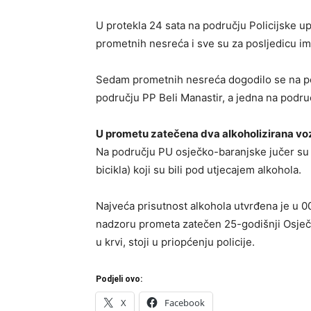
U protekla 24 sata na području Policijske u
prometnih nesreća i sve su za posljedicu im
Sedam prometnih nesreća dogodilo se na pod
području PP Beli Manastir, a jedna na područ
U prometu zatečena dva alkoholizirana v
Na području PU osječko-baranjske jučer su 
bicikla) koji su bili pod utjecajem alkohola.
Najveća prisutnost alkohola utvrđena je u 00
nadzoru prometa zatečen 25-godišnji Osječan
u krvi, stoji u priopćenju policije.
Podjeli ovo:
X
Facebook