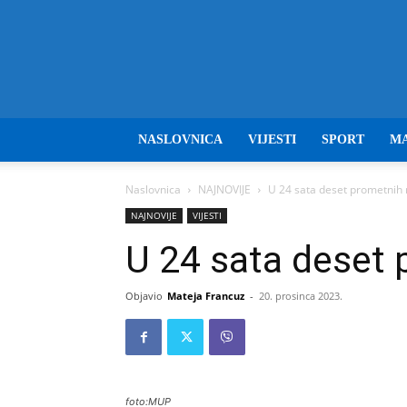
NASLOVNICA
VIJESTI
SPORT
M
Naslovnica
NAJNOVIJE
U 24 sata deset prometnih
NAJNOVIJE
VIJESTI
U 24 sata deset
Objavio
Mateja Francuz
-
20. prosinca 2023.
foto:MUP