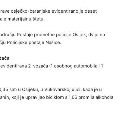
prave osječko-baranjske evidentirano je deset
ale materijalnu štetu.
ručju Postaje prometne policije Osijek, dvije na
ju Policijske postaje Našice.
ozača
evidentirana 2 vozača (1 osobnog automobila i 1
,35 sati u Osijeku, u Vukovarskoj ulici, kada je u
in, koji je upravljao biciklom s 1,66 promila alkohola