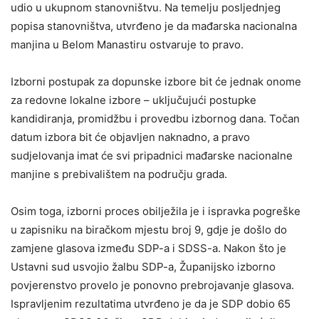
udio u ukupnom stanovništvu. Na temelju posljednjeg
popisa stanovništva, utvrđeno je da mađarska nacionalna
manjina u Belom Manastiru ostvaruje to pravo.
Izborni postupak za dopunske izbore bit će jednak onome
za redovne lokalne izbore – uključujući postupke
kandidiranja, promidžbu i provedbu izbornog dana. Točan
datum izbora bit će objavljen naknadno, a pravo
sudjelovanja imat će svi pripadnici mađarske nacionalne
manjine s prebivalištem na području grada.
Osim toga, izborni proces obilježila je i ispravka pogreške
u zapisniku na biračkom mjestu broj 9, gdje je došlo do
zamjene glasova između SDP-a i SDSS-a. Nakon što je
Ustavni sud usvojio žalbu SDP-a, Županijsko izborno
povjerenstvo provelo je ponovno prebrojavanje glasova.
Ispravljenim rezultatima utvrđeno je da je SDP dobio 65