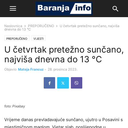
Naslovnica
PREPORUČENO
U četvrtak pretežno sunčano, najviša
dnevna do 13 °C
PREPORUČENO
VIJESTI
U četvrtak pretežno sunčano,
najviša dnevna do 13 °C
Objavio
Mateja Francuz
-
28. prosinca 2023.
foto: Pixabay
Vrijeme danas prevladavajuće sunčano, ujutro u Posavini s
mjestimičnom maglom. Vjetar slab, poslijepodne u