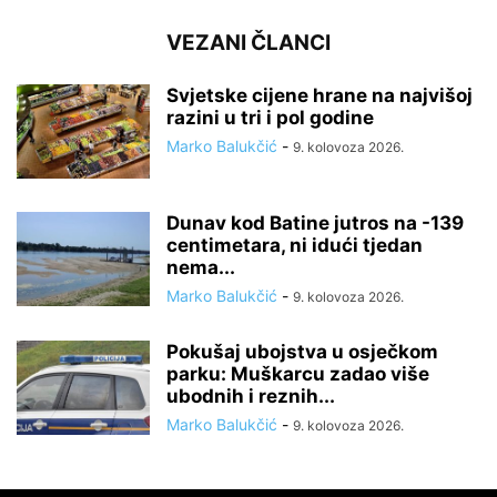
VEZANI ČLANCI
Svjetske cijene hrane na najvišoj
razini u tri i pol godine
Marko Balukčić
-
9. kolovoza 2026.
Dunav kod Batine jutros na -139
centimetara, ni idući tjedan
nema...
Marko Balukčić
-
9. kolovoza 2026.
Pokušaj ubojstva u osječkom
parku: Muškarcu zadao više
ubodnih i reznih...
Marko Balukčić
-
9. kolovoza 2026.