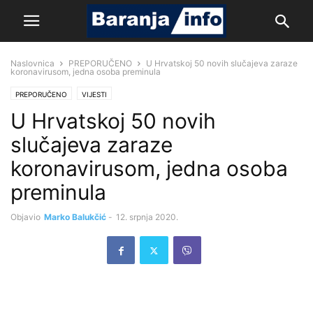
Naslovnica
PREPORUČENO
U Hrvatskoj 50 novih slučajeva zaraze
koronavirusom, jedna osoba preminula
PREPORUČENO
VIJESTI
U Hrvatskoj 50 novih
slučajeva zaraze
koronavirusom, jedna osoba
preminula
Objavio
Marko Balukčić
-
12. srpnja 2020.