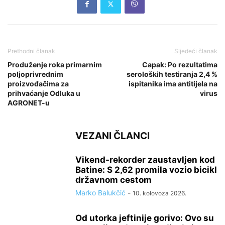
Prethodni članak
Sljedeći članak
Produženje roka primarnim
Capak: Po rezultatima
poljoprivrednim
seroloških testiranja 2,4 %
proizvođačima za
ispitanika ima antitijela na
prihvaćanje Odluka u
virus
AGRONET-u
VEZANI ČLANCI
Vikend-rekorder zaustavljen kod
Batine: S 2,62 promila vozio bicikl
državnom cestom
Marko Balukčić
-
10. kolovoza 2026.
Od utorka jeftinije gorivo: Ovo su