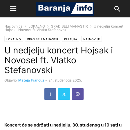
Naslovnica
LOKALNO
GRAD BELI MANASTIR
U nedjelju koncert
Hojsak i Novosel ft. Vlatko Stefanovski
LOKALNO
GRAD BELI MANASTIR
KULTURA
NAJNOVIJE
U nedjelju koncert Hojsak i
Novosel ft. Vlatko
Stefanovski
Objavio
Mateja Francuz
-
24. studenoga 2025.
Koncert će se održati u nedjelju, 30. studenog u 19 sati u