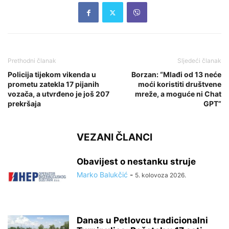
Prethodni članak
Sljedeći članak
Policija tijekom vikenda u
Borzan: “Mlađi od 13 neće
prometu zatekla 17 pijanih
moći koristiti društvene
vozača, a utvrđeno je još 207
mreže, a moguće ni Chat
prekršaja
GPT”
VEZANI ČLANCI
Obavijest o nestanku struje
Marko Balukčić
-
5. kolovoza 2026.
Danas u Petlovcu tradicionalni